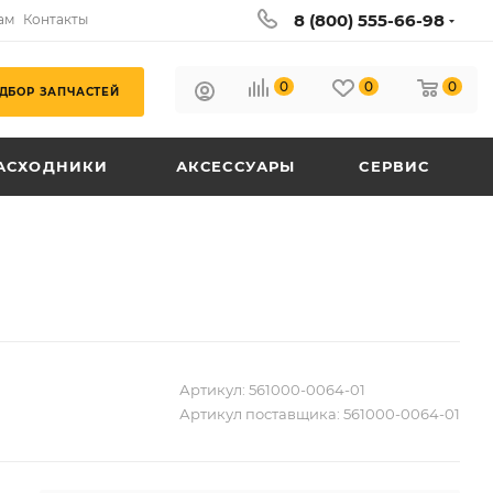
8 (800) 555-66-98
ам
Контакты
0
0
0
ДБОР ЗАПЧАСТЕЙ
АСХОДНИКИ
АКСЕССУАРЫ
СЕРВИС
Артикул:
561000-0064-01
Артикул поставщика:
561000-0064-01