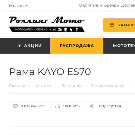
Москва
О компании
Бренды
Достав
КАТАЛО
АКЦИИ
РАСПРОДАЖА
МОТОТЕ
Рама KAYO ES70
—
—
—
—
Главная
Каталог
Запчасти
Запчасти корпус
В ИЗБРАННОЕ
СРАВНИТЬ
ПОДЕЛИТЬСЯ