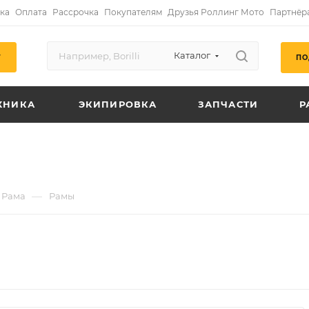
ка
Оплата
Рассрочка
Покупателям
Друзья Роллинг Мото
Партнёр
Каталог
ПО
Г
ХНИКА
ЭКИПИРОВКА
ЗАПЧАСТИ
Р
—
Рама
Рамы