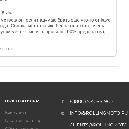
5 июля
мотосалон, если надумаю брать ещё что-то от kayo,
сюда. Сборка мототехники бесплатная (это очень
другом месте с меня запросили 100% предоплату),
и документы выдали. Брала технику с ПТС, на учёт
а вообще без проблем. Менеджеру Юлии большое
тдельное, всегда на связи, очень детально всё
с.Карты
. 👍
ПОКУПАТЕЛЯМ
8 (800) 555-66-98
Как купить
INFO@ROLLINGMOTO.RU
Гарантия на товар
CLIENTS@ROLLINGMOTO
Обмен и возврат