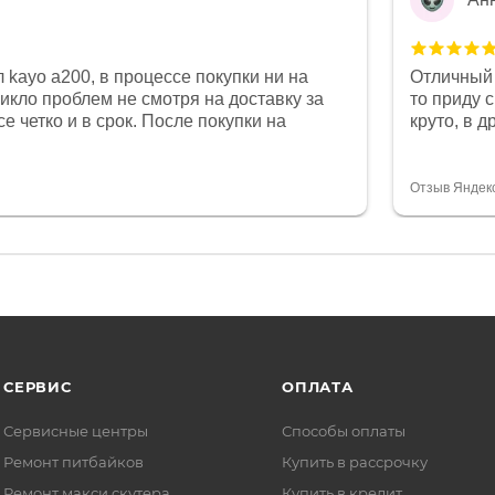
 kayo a200, в процессе покупки ни на
Отличный 
никло проблем не смотря на доставку за
то приду 
е четко и в срок. После покупки на
круто, в 
был 0, при этом представители магазина
все чеки 
связи и в итоге проблема была решена.
поставил
орит о небезразличии к клиенту после
спасибо о
Отзыв Яндек
то на сегодняшний день редкость.
объясняют
СЕРВИС
ОПЛАТА
Сервисные центры
Способы оплаты
Ремонт питбайков
Купить в рассрочку
Ремонт макси скутера
Купить в кредит