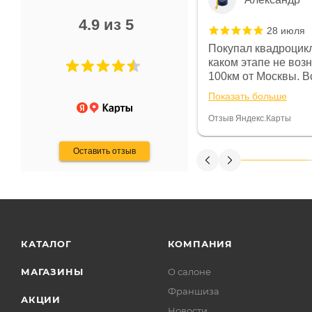
4.9 из 5
28 июля
 в магазине чисто, цены везде
Покупал квадроцикл
огут. Не понравились условия
каком этапе не воз
предоплата и дают только на год)
100км от Москвы. Вс
ают что человек купит и
спидометре всегда 
Показать больше
некому.
постоянно были на 
Считаю, что это гов
Отзыв Яндекс.Карты
получения денег, ч
Оставить отзыв
КАТАЛОГ
КОМПАНИЯ
МАГАЗИНЫ
О салоне
Франшиза
АКЦИИ
Новости