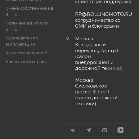
клиентская поддержка
Смена собственника в
PR@ROLLINGMOTO.RU
ЭПТС
сотрудничество со
Получение выписки
СМИ и блогерами
ЭПТС
Руководства по
Москва,
эксплуатации
Колодезный
переулок, 2а, стр.1
Каталоги запчастей
(салон
Клиентский сервис
внедорожной и
дорожной техники)
Москва,
Сколковское
шоссе, 31 стр. 1
(салон дорожной
техники)