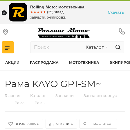
Rolling Moto: мототехника
Скачать
☆☆☆☆☆
★★★★★
(25) звезд
запчасти, экипировка
Каталог
АКЦИИ
РАСПРОДАЖА
МОТОТЕХНИКА
ЭКИПИРО
Рама KAYO GP1-SM~
—
—
—
Главная
Каталог
Запчасти
Запчасти корпус
—
—
Рама
Рамы
В ИЗБРАННОЕ
СРАВНИТЬ
ПОДЕЛИТЬСЯ