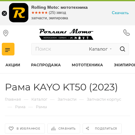
Rolling Moto: мототехника
Скачать
☆☆☆☆☆
★★★★★
(25) звезд
запчасти, экипировка
Каталог
АКЦИИ
РАСПРОДАЖА
МОТОТЕХНИКА
ЭКИПИРО
Рама KAYO KT50 (2023)
—
—
—
Главная
Каталог
Запчасти
Запчасти корпус
—
—
Рама
Рамы
В ИЗБРАННОЕ
СРАВНИТЬ
ПОДЕЛИТЬСЯ