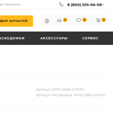
8 (800) 555-66-98
ам
Контакты
0
0
0
ДБОР ЗАПЧАСТЕЙ
АСХОДНИКИ
АКСЕССУАРЫ
СЕРВИС
Артикул:
31100-Q820-010001
Артикул поставщика:
31100-Q820-010001