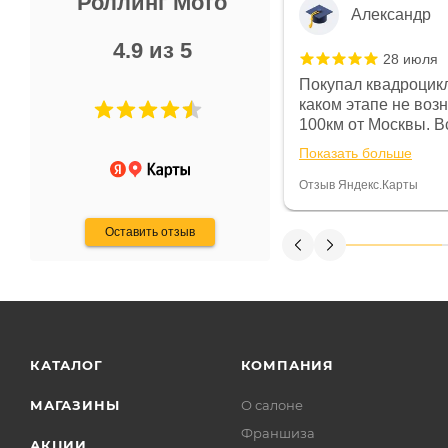
Роллинг Мото
Александр
4.9 из 5
28 июля
 в магазине чисто, цены везде
Покупал квадроцикл
огут. Не понравились условия
каком этапе не воз
предоплата и дают только на год)
100км от Москвы. Вс
ают что человек купит и
спидометре всегда 
Показать больше
некому.
постоянно были на 
Считаю, что это гов
Отзыв Яндекс.Карты
получения денег, ч
Оставить отзыв
КАТАЛОГ
КОМПАНИЯ
МАГАЗИНЫ
О салоне
Франшиза
АКЦИИ