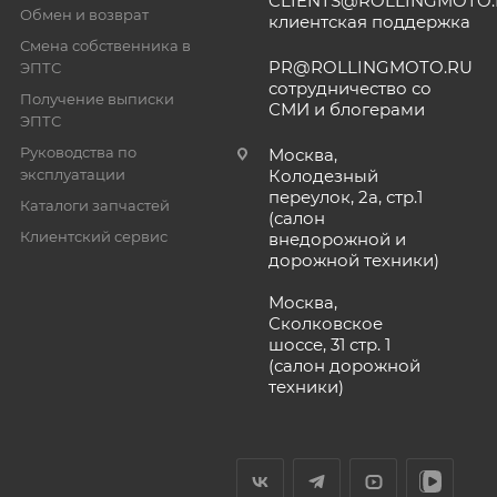
CLIENTS@ROLLINGMOTO
Обмен и возврат
клиентская поддержка
Смена собственника в
PR@ROLLINGMOTO.RU
ЭПТС
сотрудничество со
Получение выписки
СМИ и блогерами
ЭПТС
Руководства по
Москва,
эксплуатации
Колодезный
переулок, 2а, стр.1
Каталоги запчастей
(салон
Клиентский сервис
внедорожной и
дорожной техники)
Москва,
Сколковское
шоссе, 31 стр. 1
(салон дорожной
техники)