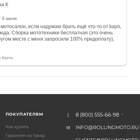
на К
5 июля
мотосалон, если надумаю брать ещё что-то от kayo,
сюда. Сборка мототехники бесплатная (это очень
другом месте с меня запросили 100% предоплату),
и документы выдали. Брала технику с ПТС, на учёт
а вообще без проблем. Менеджеру Юлии большое
тдельное, всегда на связи, очень детально всё
с.Карты
. 👍
ПОКУПАТЕЛЯМ
8 (800) 555-66-98
Как купить
INFO@ROLLINGMOTO.RU
Гарантия на товар