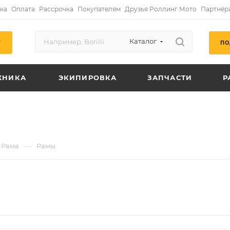
ка
Оплата
Рассрочка
Покупателям
Друзья Роллинг Мото
Партнёр
Каталог
ПО
Г
ХНИКА
ЭКИПИРОВКА
ЗАПЧАСТИ
Р
—
Рама
Рамы