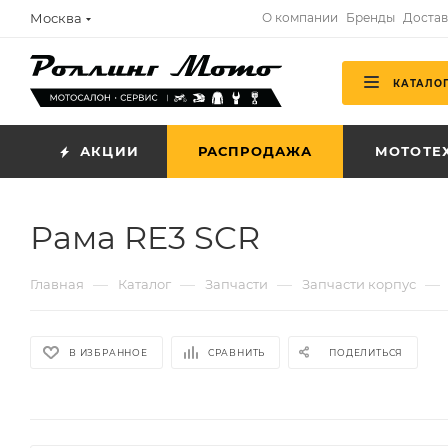
Москва
О компании
Бренды
Достав
КАТАЛО
АКЦИИ
РАСПРОДАЖА
МОТОТЕ
Рама RE3 SCR
—
—
—
—
Главная
Каталог
Запчасти
Запчасти корпус
В ИЗБРАННОЕ
СРАВНИТЬ
ПОДЕЛИТЬСЯ