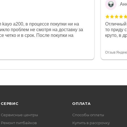
Ан
 kayo a200, в процессе покупки ни на
Отличный 
никло проблем не смотря на доставку за
то приду 
е четко и в срок. После покупки на
круто, в 
был 0, при этом представители магазина
все чеки 
связи и в итоге проблема была решена.
поставил
орит о небезразличии к клиенту после
спасибо о
Отзыв Яндек
то на сегодняшний день редкость.
объясняют
СЕРВИС
ОПЛАТА
Сервисные центры
Способы оплаты
Ремонт питбайков
Купить в рассрочку