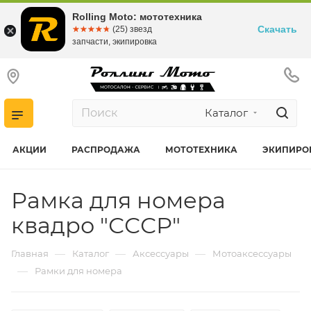
Rolling Moto: мототехника
Скачать
☆☆☆☆☆
★★★★★
(25) звезд
запчасти, экипировка
Каталог
АКЦИИ
РАСПРОДАЖА
МОТОТЕХНИКА
ЭКИПИРО
Рамка для номера
квадро "СССР"
—
—
—
Главная
Каталог
Аксессуары
Мотоаксессуары
—
Рамки для номера