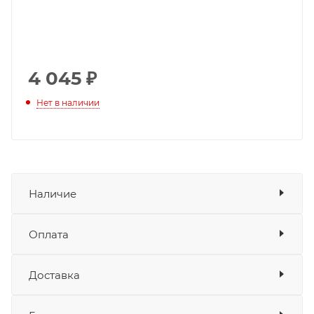
4 045
₽
Нет в наличии
Наличие
Оплата
Товара нет в наличии ни на одном из
складов
Доставка
Оплата
Банковские карты
да