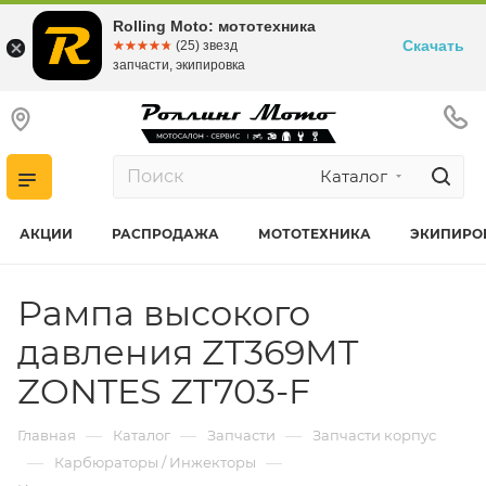
Rolling Moto: мототехника
Скачать
☆☆☆☆☆
★★★★★
(25) звезд
запчасти, экипировка
Каталог
АКЦИИ
РАСПРОДАЖА
МОТОТЕХНИКА
ЭКИПИРО
Рампа высокого
давления ZT369MT
ZONTES ZT703-F
—
—
—
Главная
Каталог
Запчасти
Запчасти корпус
—
—
Карбюраторы / Инжекторы