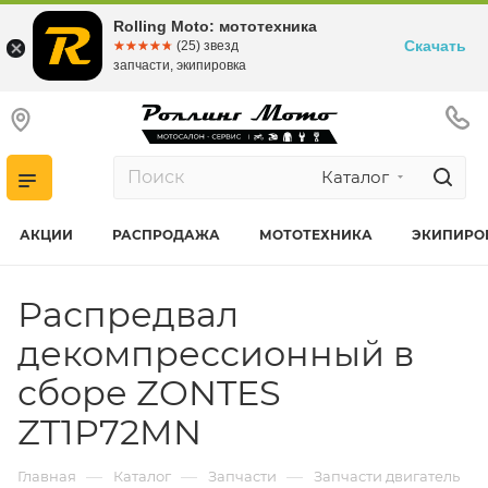
Rolling Moto: мототехника
Скачать
☆☆☆☆☆
★★★★★
(25) звезд
запчасти, экипировка
Каталог
АКЦИИ
РАСПРОДАЖА
МОТОТЕХНИКА
ЭКИПИРО
Распредвал
декомпрессионный в
сборе ZONTES
ZT1P72MN
—
—
—
Главная
Каталог
Запчасти
Запчасти двигатель