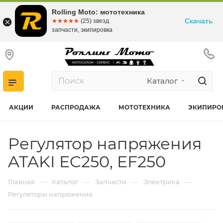
Rolling Moto: мототехника
Скачать
☆☆☆☆☆
★★★★★
(25) звезд
запчасти, экипировка
Каталог
АКЦИИ
РАСПРОДАЖА
МОТОТЕХНИКА
ЭКИПИРО
Регулятор напряжения
ATAKI EC250, EF250
—
—
—
—
Главная
Каталог
Запчасти
Электрика
Регуляторы напряжения