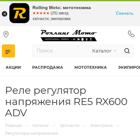
Rolling Moto: мототехника
Скачать
☆☆☆☆☆
★★★★★
(25) звезд
запчасти, экипировка
Каталог
АКЦИИ
РАСПРОДАЖА
МОТОТЕХНИКА
ЭКИПИРО
Реле регулятор
напряжения RE5 RX600
ADV
—
—
—
—
Главная
Каталог
Запчасти
Электрика
Регуляторы напряжения