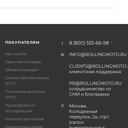
ПОКУПАТЕЛЯМ
8 (800) 555-66-98
Как купить
INFO@ROLLINGMOTO.RU
Гарантия на товар
CLIENTS@ROLLINGMOTO
Обмен и возврат
клиентская поддержка
Смена собственника в
PR@ROLLINGMOTO.RU
ЭПТС
сотрудничество со
Получение выписки
СМИ и блогерами
ЭПТС
Руководства по
Москва,
эксплуатации
Колодезный
переулок, 2а, стр.1
Каталоги запчастей
(салон
Клиентский сервис
внедорожной и