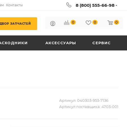
8 (800) 555-66-98
ам
Контакты
0
0
0
ДБОР ЗАПЧАСТЕЙ
АСХОДНИКИ
АКСЕССУАРЫ
СЕРВИС
Артикул:
040303-953-7136
Артикул поставщика:
4703-001