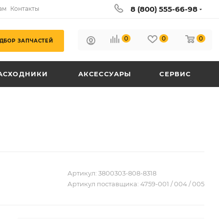
8 (800) 555-66-98
ам
Контакты
0
0
0
ДБОР ЗАПЧАСТЕЙ
АСХОДНИКИ
АКСЕССУАРЫ
СЕРВИС
Артикул:
3800303-808-8318
Артикул поставщика:
4759-001 / 004 / 005