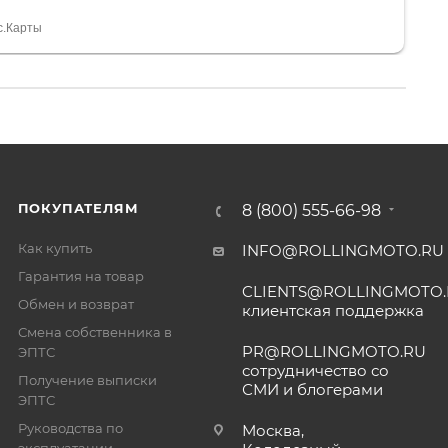
а вообще без проблем. Менеджеру Юлии большое
тдельное, всегда на связи, очень детально всё
с.Карты
. 👍
ПОКУПАТЕЛЯМ
8 (800) 555-66-98
Как купить
INFO@ROLLINGMOTO.RU
Гарантия на товар
CLIENTS@ROLLINGMOTO
Обмен и возврат
клиентская поддержка
Смена собственника в
PR@ROLLINGMOTO.RU
ЭПТС
сотрудничество со
Получение выписки
СМИ и блогерами
ЭПТС
Руководства по
Москва,
эксплуатации