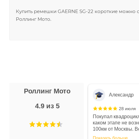
Купить ремешки GAERNE SG-22 короткие можно он
Роллинг Мото.
Роллинг Мото
Александр
4.9 из 5
28 июля
 в магазине чисто, цены везде
Покупал квадроцикл
огут. Не понравились условия
каком этапе не воз
предоплата и дают только на год)
100км от Москвы. Вс
ают что человек купит и
спидометре всегда 
Показать больше