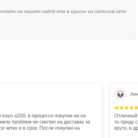
лайн на нашем сайте или в одном из салонов сети
Ан
 kayo a200, в процессе покупки ни на
Отличный 
никло проблем не смотря на доставку за
то приду 
е четко и в срок. После покупки на
круто, в 
был 0, при этом представители магазина
все чеки 