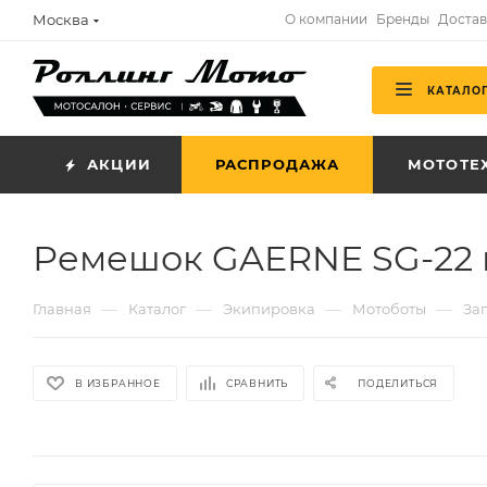
Москва
О компании
Бренды
Достав
КАТАЛО
АКЦИИ
РАСПРОДАЖА
МОТОТЕ
Ремешок GAERNE SG-22 к
—
—
—
—
Главная
Каталог
Экипировка
Мотоботы
За
В ИЗБРАННОЕ
СРАВНИТЬ
ПОДЕЛИТЬСЯ