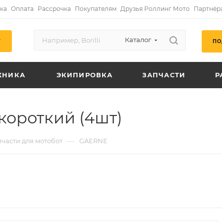
ка
Оплата
Рассрочка
Покупателям
Друзья Роллинг Мото
Партнёр
Каталог
ПО
Г
ХНИКА
ЭКИПИРОВКА
ЗАПЧАСТИ
Р
ороткий (4шт)
—
пчасти для мотобот
GAERNE