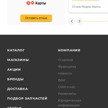
некому.
постоянно были на 
Считаю, что это гов
Отзыв Яндекс.Карты
получения денег, ч
Оставить отзыв
КАТАЛОГ
КОМПАНИЯ
МАГАЗИНЫ
О салоне
Франшиза
АКЦИИ
Новости
БРЕНДЫ
Блог
СМИ о нас
ДОСТАВКА
Реквизиты
ПОДБОР ЗАПЧАСТЕЙ
Юридическая
информация
СТАТЬИ