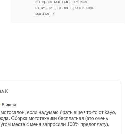
интернет-магазина и может
отличаться от цен в розничных
магазинах
на К
5 июля
мотосалон, если надумаю брать ещё что-то от kayo,
сюда. Сборка мототехники бесплатная (это очень
другом месте с меня запросили 100% предоплату),
и документы выдали. Брала технику с ПТС, на учёт