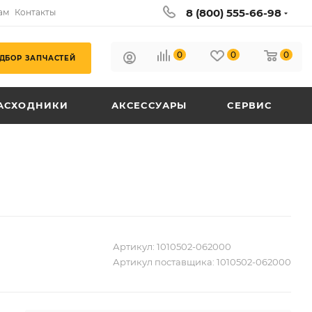
8 (800) 555-66-98
ам
Контакты
0
0
0
ДБОР ЗАПЧАСТЕЙ
АСХОДНИКИ
АКСЕССУАРЫ
СЕРВИС
Артикул:
1010502-062000
Артикул поставщика:
1010502-062000