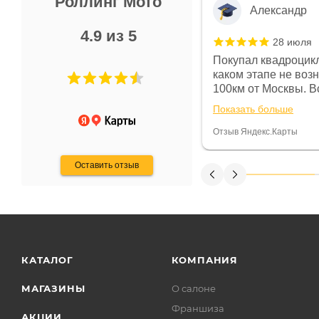
Роллинг Мото
Александр
4.9 из 5
28 июля
 в магазине чисто, цены везде
Покупал квадроцикл
огут. Не понравились условия
каком этапе не воз
предоплата и дают только на год)
100км от Москвы. Вс
ают что человек купит и
спидометре всегда 
Показать больше
некому.
постоянно были на 
Считаю, что это гов
Отзыв Яндекс.Карты
получения денег, ч
Оставить отзыв
КАТАЛОГ
КОМПАНИЯ
МАГАЗИНЫ
О салоне
Франшиза
АКЦИИ