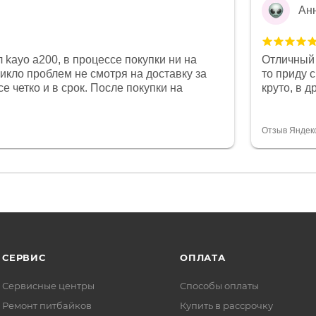
Ан
 kayo a200, в процессе покупки ни на
Отличный 
никло проблем не смотря на доставку за
то приду 
е четко и в срок. После покупки на
круто, в 
был 0, при этом представители магазина
все чеки 
связи и в итоге проблема была решена.
поставил
орит о небезразличии к клиенту после
спасибо о
Отзыв Яндек
то на сегодняшний день редкость.
объясняют
СЕРВИС
ОПЛАТА
Сервисные центры
Способы оплаты
Ремонт питбайков
Купить в рассрочку