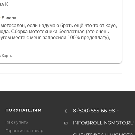
на К
5 июля
мотосалон, если надумаю брать ещё что-то от kayo,
сюда. Сборка мототехники бесплатная (это очень
другом месте с меня запросили 100% предоплату),
и документы выдали. Брала технику с ПТС, на учёт
а вообще без проблем. Менеджеру Юлии большое
тдельное, всегда на связи, очень детально всё
с.Карты
. 👍
ПОКУПАТЕЛЯМ
8 (800) 555-66-98
Как купить
INFO@ROLLINGMOTO.RU
Гарантия на товар