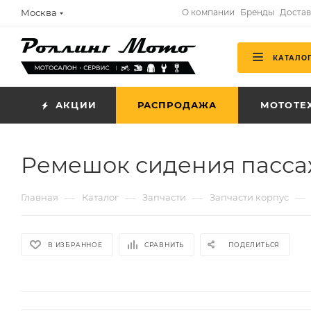
Москва
О компании
Бренды
Достав
КАТАЛО
АКЦИИ
РАСПРОДАЖА
МОТОТЕ
Ремешок сидения пасса
—
—
—
—
Главная
Каталог
Запчасти
Запчасти корпус
В ИЗБРАННОЕ
СРАВНИТЬ
ПОДЕЛИТЬСЯ