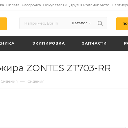
ка
Оплата
Рассрочка
Покупателям
Друзья Роллинг Мото
Партнёр
Каталог
ПО
Г
ХНИКА
ЭКИПИРОВКА
ЗАПЧАСТИ
Р
жира ZONTES ZT703-RR
—
Сидения
Сидения