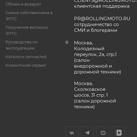
CLIENTS@ROLLINGMOTO
Обмен и возврат
клиентская поддержка
Смена собственника в
PR@ROLLINGMOTO.RU
ЭПТС
сотрудничество со
Получение выписки
СМИ и блогерами
ЭПТС
Руководства по
Москва,
эксплуатации
Колодезный
переулок, 2а, стр.1
Каталоги запчастей
(салон
Клиентский сервис
внедорожной и
дорожной техники)
Москва,
Сколковское
шоссе, 31 стр. 1
(салон дорожной
техники)