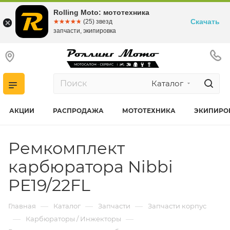
Rolling Moto: мототехника
Скачать
☆☆☆☆☆
★★★★★
(25) звезд
запчасти, экипировка
Каталог
АКЦИИ
РАСПРОДАЖА
МОТОТЕХНИКА
ЭКИПИРО
Ремкомплект
карбюратора Nibbi
PE19/22FL
—
—
—
Главная
Каталог
Запчасти
Запчасти корпус
—
—
Карбюраторы / Инжекторы