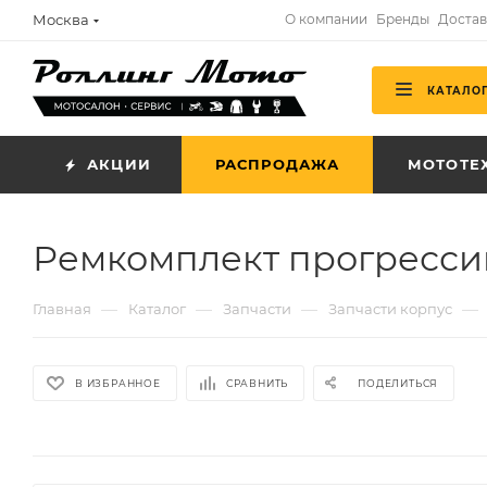
Москва
О компании
Бренды
Достав
КАТАЛО
АКЦИИ
РАСПРОДАЖА
МОТОТЕ
Ремкомплект прогрессии
—
—
—
—
Главная
Каталог
Запчасти
Запчасти корпус
В ИЗБРАННОЕ
СРАВНИТЬ
ПОДЕЛИТЬСЯ