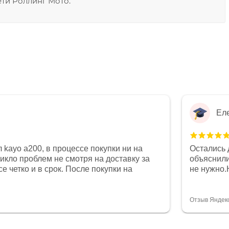
ети Роллинг Мото.
Ел
 kayo a200, в процессе покупки ни на
Остались 
никло проблем не смотря на доставку за
объяснили
е четко и в срок. После покупки на
не нужно.
был 0, при этом представители магазина
комфортна
связи и в итоге проблема была решена.
полностью
орит о небезразличии к клиенту после
огромное 
Отзыв Яндек
то на сегодняшний день редкость.
терпение