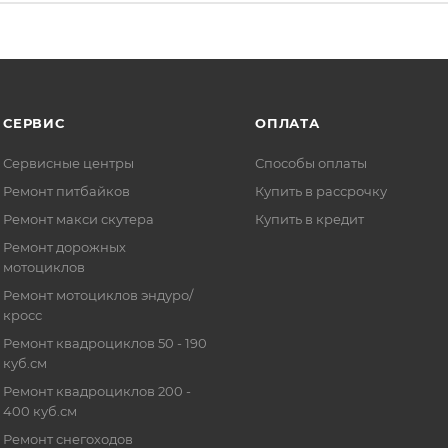
СЕРВИС
ОПЛАТА
Сервисные центры
Способы оплаты
Ремонт питбайков
Купить в рассрочку
Ремонт макси скутера
Купить в кредит
Ремонт дорожных
мотоциклов
Ремонт мотоциклов эндуро/
кросс
Ремонт квадроциклов 50 - 190
куб.см
Ремонт квадроциклов 200 -
400 куб.см
Ремонт снегоходов