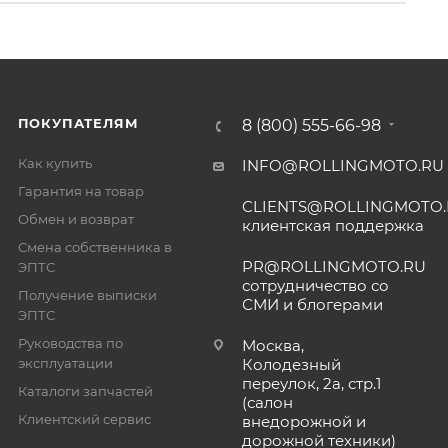
ПОКУПАТЕЛЯМ
8 (800) 555-66-98
Как купить
INFO@ROLLINGMOTO.RU
Гарантия на товар
CLIENTS@ROLLINGMOTO
Обмен и возврат
клиентская поддержка
Смена собственника в
PR@ROLLINGMOTO.RU
ЭПТС
сотрудничество со
Получение выписки
СМИ и блогерами
ЭПТС
Руководства по
Москва,
эксплуатации
Колодезный
переулок, 2а, стр.1
Каталоги запчастей
(салон
Клиентский сервис
внедорожной и
дорожной техники)