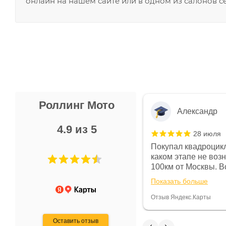
онлайн на нашем сайте или в одном из салонов с
Роллинг Мото
Александр
4.9 из 5
28 июля
 в магазине чисто, цены везде
Покупал квадроцикл
огут. Не понравились условия
каком этапе не воз
предоплата и дают только на год)
100км от Москвы. Вс
ают что человек купит и
спидометре всегда 
Показать больше
некому.
постоянно были на 
Считаю, что это гов
Отзыв Яндекс.Карты
получения денег, ч
Оставить отзыв