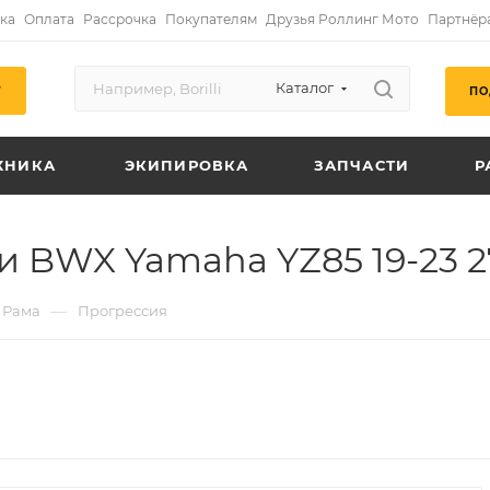
ка
Оплата
Рассрочка
Покупателям
Друзья Роллинг Мото
Партнёр
Каталог
ПО
Г
ХНИКА
ЭКИПИРОВКА
ЗАПЧАСТИ
Р
 BWX Yamaha YZ85 19-23 27
—
Рама
Прогрессия