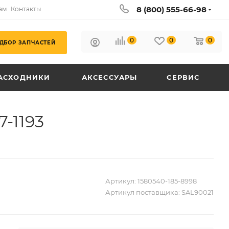
8 (800) 555-66-98
ам
Контакты
0
0
0
ДБОР ЗАПЧАСТЕЙ
АСХОДНИКИ
АКСЕССУАРЫ
СЕРВИС
-1193
Артикул:
1580540-185-8998
Артикул поставщика:
SAL90021