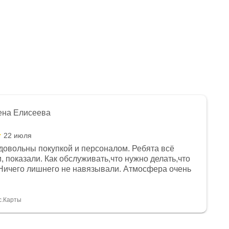
ена Елисеева
22 июля
довольны покупкой и персоналом. Ребята всё
, показали. Как обслуживать,что нужно делать,что
Ничего лишнего не навязывали. Атмосфера очень
я, помогли с доставкой. Сам аппарат так же
 устроил нас, нашли именно то, что хотел P. S
спасибо Дмитрию, за клиентоориентированность и
с.Карты