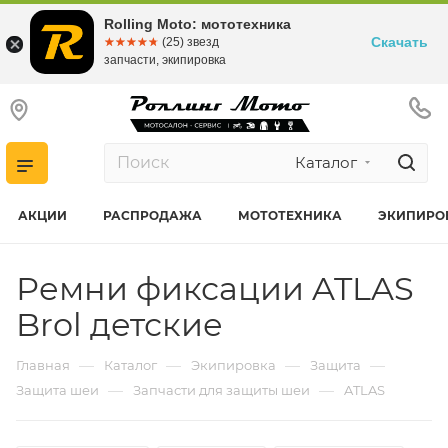
Rolling Moto: мототехника
Скачать
☆☆☆☆☆
★★★★★
(25) звезд
запчасти, экипировка
Каталог
АКЦИИ
РАСПРОДАЖА
МОТОТЕХНИКА
ЭКИПИРО
Ремни фиксации ATLAS
Brol детские
—
—
—
—
Главная
Каталог
Экипировка
Защита
—
—
Защита шеи
Запчасти для защиты шеи
ATLAS