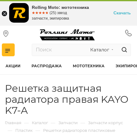
Rolling Moto: мототехника
Скачать
☆☆☆☆☆
★★★★★
(25) звезд
запчасти, экипировка
Каталог
АКЦИИ
РАСПРОДАЖА
МОТОТЕХНИКА
ЭКИПИРО
Решетка защитная
радиатора правая KAYO
K7-A
—
—
—
Главная
Каталог
Запчасти
Запчасти корпус
—
—
Пластик
Решетки радиаторов пластиковые