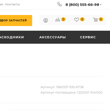
8 (800) 555-66-98
ам
Контакты
0
0
0
ДБОР ЗАПЧАСТЕЙ
АСХОДНИКИ
АКСЕССУАРЫ
СЕРВИС
Артикул:
1560537-932-6736
Артикул поставщика:
1221200-104000