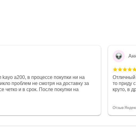
Ан
 kayo a200, в процессе покупки ни на
Отличный 
никло проблем не смотря на доставку за
то приду 
е четко и в срок. После покупки на
круто, в 
был 0, при этом представители магазина
все чеки 
связи и в итоге проблема была решена.
поставил
орит о небезразличии к клиенту после
спасибо о
Отзыв Яндек
то на сегодняшний день редкость.
объясняют