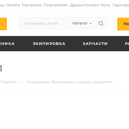
ка
Оплата
Рассрочка
Покупателям
Друзья Роллинг Мото
Партнёр
Каталог
ПО
Г
ХНИКА
ЭКИПИРОВКА
ЗАПЧАСТИ
Р
1
—
Пластик
Подкрылки, брызговики, кожухи, молдинги