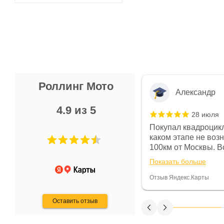
Роллинг Мото
Александр
4.9 из 5
28 июля
 в магазине чисто, цены везде
Покупал квадроцикл
огут. Не понравились условия
каком этапе не воз
предоплата и дают только на год)
100км от Москвы. Вс
ают что человек купит и
спидометре всегда 
Показать больше
некому.
постоянно были на 
Считаю, что это гов
Отзыв Яндекс.Карты
получения денег, ч
Оставить отзыв