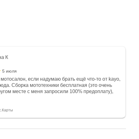
на К
5 июля
мотосалон, если надумаю брать ещё что-то от kayo,
сюда. Сборка мототехники бесплатная (это очень
другом месте с меня запросили 100% предоплату),
и документы выдали. Брала технику с ПТС, на учёт
а вообще без проблем. Менеджеру Юлии большое
тдельное, всегда на связи, очень детально всё
с.Карты
. 👍