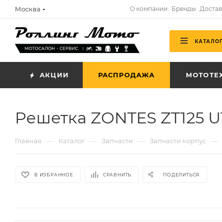
Москва
О компании
Бренды
Достав
КАТАЛО
АКЦИИ
РАСПРОДАЖА
МОТОТЕ
Решетка ZONTES ZT125 U
—
—
—
—
Главная
Каталог
Запчасти
Запчасти корпус
В ИЗБРАННОЕ
СРАВНИТЬ
ПОДЕЛИТЬСЯ