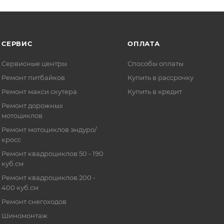
СЕРВИС
ОПЛАТА
Сервисные центры
Способы оплаты
Ремонт питбайков
Купить в рассрочку
Ремонт макси скутера
Купить в кредит
Ремонт дорожных
мотоциклов
Ремонт мотоциклов эндуро/
кросс
Ремонт квадроциклов 50 - 190
куб.см
Ремонт квадроциклов 200 -
400 куб.см
Ремонт снегоходов
Шиномонтаж