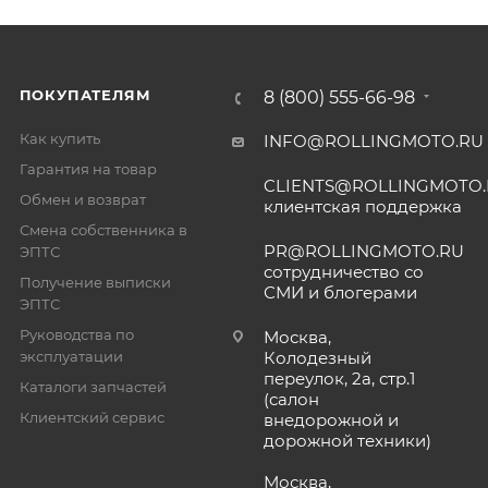
ПОКУПАТЕЛЯМ
8 (800) 555-66-98
Как купить
INFO@ROLLINGMOTO.RU
Гарантия на товар
CLIENTS@ROLLINGMOTO
Обмен и возврат
клиентская поддержка
Смена собственника в
PR@ROLLINGMOTO.RU
ЭПТС
сотрудничество со
Получение выписки
СМИ и блогерами
ЭПТС
Руководства по
Москва,
эксплуатации
Колодезный
переулок, 2а, стр.1
Каталоги запчастей
(салон
Клиентский сервис
внедорожной и
дорожной техники)
Москва,