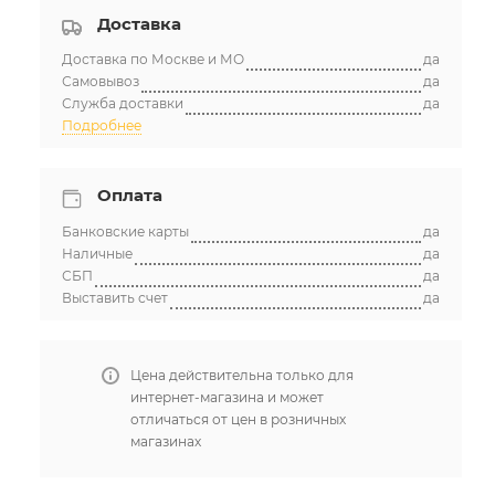
Доставка
Доставка по Москве и МО
да
Самовывоз
да
Служба доставки
да
Подробнее
Оплата
Банковские карты
да
Наличные
да
СБП
да
Выставить счет
да
Цена действительна только для
интернет-магазина и может
отличаться от цен в розничных
магазинах