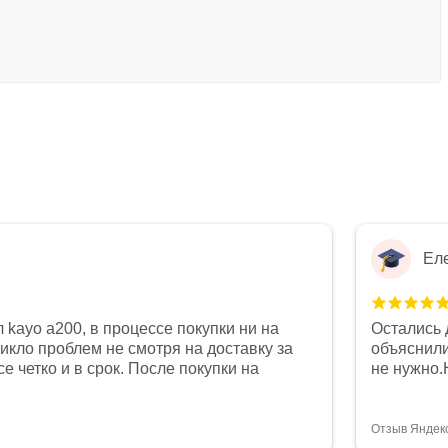
Ел
 kayo a200, в процессе покупки ни на
Остались 
никло проблем не смотря на доставку за
объяснили
е четко и в срок. После покупки на
не нужно.
был 0, при этом представители магазина
комфортна
связи и в итоге проблема была решена.
полностью
орит о небезразличии к клиенту после
огромное 
Отзыв Яндек