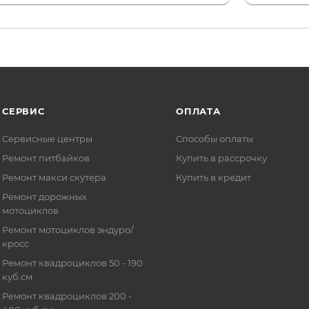
то на сегодняшний день редкость.
терпение
СЕРВИС
ОПЛАТА
Сервисные центры
Способы оплаты
Ремонт питбайков
Купить в рассрочку
Ремонт макси скутера
Купить в кредит
Ремонт дорожных
мотоциклов
Ремонт мотоциклов эндуро/
кросс
Ремонт квадроциклов 50 - 190
куб.см
Ремонт квадроциклов 200 -