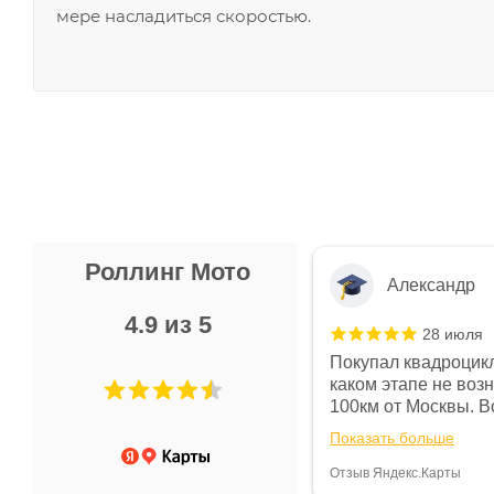
мере насладиться скоростью.
Роллинг Мото
Александр
4.9 из 5
28 июля
 в магазине чисто, цены везде
Покупал квадроцикл
огут. Не понравились условия
каком этапе не воз
предоплата и дают только на год)
100км от Москвы. Вс
ают что человек купит и
спидометре всегда 
Показать больше
некому.
постоянно были на 
Считаю, что это гов
Отзыв Яндекс.Карты