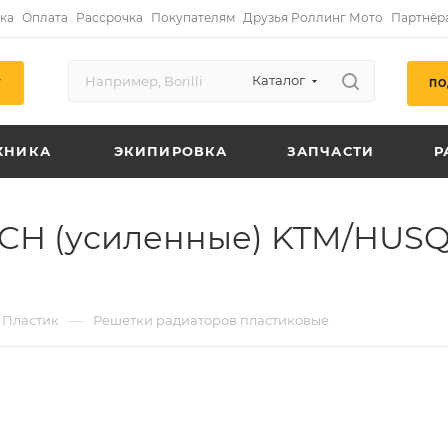
ка
Оплата
Рассрочка
Покупателям
Друзья Роллинг Мото
Партнёр
Каталог
ПО
Г
ХНИКА
ЭКИПИРОВКА
ЗАПЧАСТИ
Р
CH (усиленные) KTM/HUSQV
—
Пластик
Решетки радиаторов пластиковые