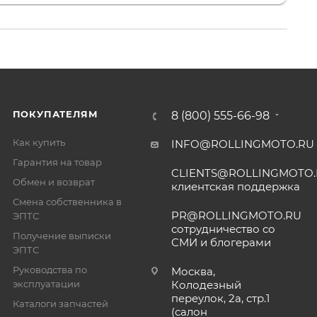
ПОКУПАТЕЛЯМ
8 (800) 555-66-98
Как купить
INFO@ROLLINGMOTO.RU
Гарантия на товар
CLIENTS@ROLLINGMOTO
Обмен и возврат
клиентская поддержка
Смена собственника в
PR@ROLLINGMOTO.RU
ЭПТС
сотрудничество со
Получение выписки
СМИ и блогерами
ЭПТС
Руководства по
Москва,
эксплуатации
Колодезный
переулок, 2а, стр.1
Каталоги запчастей
(салон