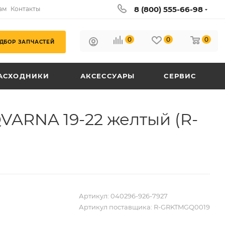
8 (800) 555-66-98
ам
Контакты
0
0
0
ДБОР ЗАПЧАСТЕЙ
АСХОДНИКИ
АКСЕССУАРЫ
СЕРВИС
ARNA 19-22 желтый (R-
Артикул:
040296-926-7927
Артикул поставщика:
R-GRKTMGQ0019