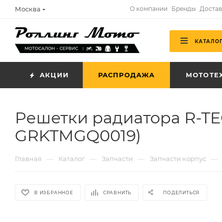
Москва
О компании
Бренды
Достав
КАТАЛО
АКЦИИ
РАСПРОДАЖА
МОТОТЕ
Решетки радиатора R-TE
GRKTMGQ0019)
—
—
—
—
Главная
Каталог
Запчасти
Запчасти корпус
В ИЗБРАННОЕ
СРАВНИТЬ
ПОДЕЛИТЬСЯ