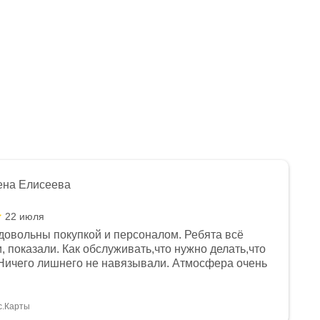
ена Елисеева
22 июля
довольны покупкой и персоналом. Ребята всё
, показали. Как обслуживать,что нужно делать,что
Ничего лишнего не навязывали. Атмосфера очень
я, помогли с доставкой. Сам аппарат так же
 устроил нас, нашли именно то, что хотел P. S
спасибо Дмитрию, за клиентоориентированность и
с.Карты