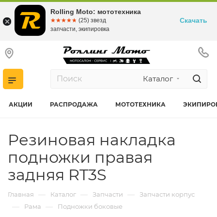
Rolling Moto: мототехника
Скачать
☆☆☆☆☆
★★★★★
(25) звезд
запчасти, экипировка
Каталог
АКЦИИ
РАСПРОДАЖА
МОТОТЕХНИКА
ЭКИПИРО
Резиновая накладка
подножки правая
задняя RT3S
—
—
—
Главная
Каталог
Запчасти
Запчасти корпус
—
—
Рама
Подножки боковые