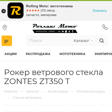
Rolling Moto: мототехника
Скачать
☆☆☆☆☆
★★★★★
(25) звезд
запчасти, экипировка
Каталог
АКЦИИ
РАСПРОДАЖА
МОТОТЕХНИКА
ЭКИПИРО
Рокер ветрового стекла
ZONTES ZT350 T
—
—
—
Главная
Каталог
Аксессуары
Мотоаксессуары
—
Стекла ветровые