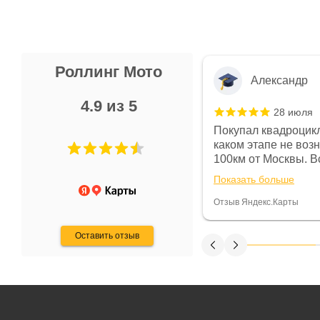
Роллинг Мото
Александр
4.9 из 5
28 июля
 в магазине чисто, цены везде
Покупал квадроцикл
огут. Не понравились условия
каком этапе не воз
предоплата и дают только на год)
100км от Москвы. Вс
ают что человек купит и
спидометре всегда 
Показать больше
некому.
постоянно были на 
Считаю, что это гов
Отзыв Яндекс.Карты
получения денег, ч
Оставить отзыв