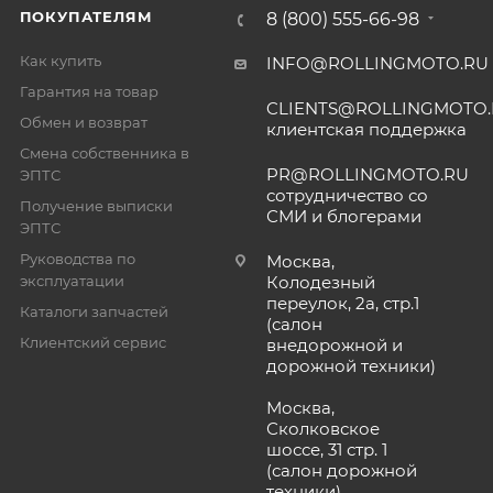
ПОКУПАТЕЛЯМ
8 (800) 555-66-98
Как купить
INFO@ROLLINGMOTO.RU
Гарантия на товар
CLIENTS@ROLLINGMOTO
Обмен и возврат
клиентская поддержка
Смена собственника в
PR@ROLLINGMOTO.RU
ЭПТС
сотрудничество со
Получение выписки
СМИ и блогерами
ЭПТС
Руководства по
Москва,
эксплуатации
Колодезный
переулок, 2а, стр.1
Каталоги запчастей
(салон
Клиентский сервис
внедорожной и
дорожной техники)
Москва,
Сколковское
шоссе, 31 стр. 1
(салон дорожной
техники)