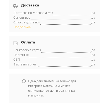
Доставка
Доставка по Москве и МО
да
Самовывоз
да
Служба доставки
да
Подробнее
Оплата
Банковские карты
да
Наличные
да
СБП
да
Выставить счет
да
Цена действительна только для
интернет-магазина и может
отличаться от цен в розничных
магазинах