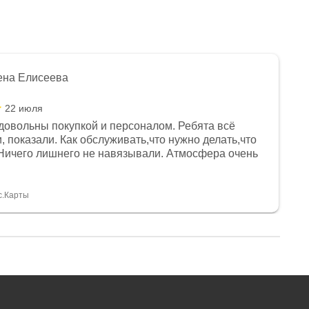
ена Елисеева
22 июля
довольны покупкой и персоналом. Ребята всё
, показали. Как обслуживать,что нужно делать,что
Ничего лишнего не навязывали. Атмосфера очень
я, помогли с доставкой. Сам аппарат так же
 устроил нас, нашли именно то, что хотел P. S
спасибо Дмитрию, за клиентоориентированность и
с.Карты