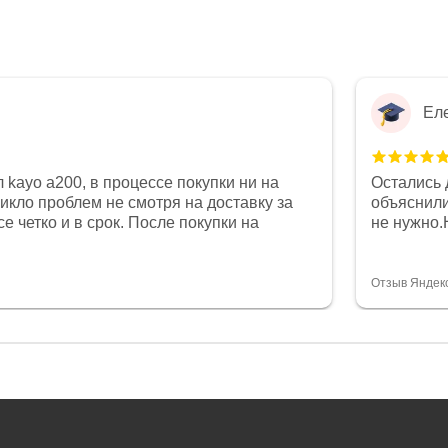
Ел
 kayo a200, в процессе покупки ни на
Остались 
никло проблем не смотря на доставку за
объяснили
е четко и в срок. После покупки на
не нужно.
был 0, при этом представители магазина
комфортна
связи и в итоге проблема была решена.
полностью
орит о небезразличии к клиенту после
огромное 
Отзыв Яндек
то на сегодняшний день редкость.
терпение