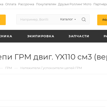
ка
Оплата
Рассрочка
Покупателям
Друзья Роллинг Мото
Партнёр
Каталог
ПО
Г
ХНИКА
ЭКИПИРОВКА
ЗАПЧАСТИ
Р
 ГРМ двиг. YX110 см3 (ве
—
—
ГРМ
Натяжители / успокоители цепей ГРМ