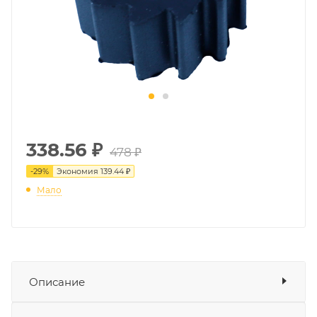
338.56
₽
478 ₽
-
29
%
Экономия
139.44 ₽
Мало
Описание