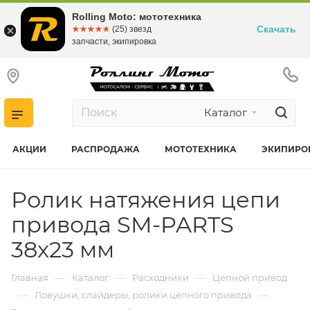
Rolling Moto: мототехника
Скачать
☆☆☆☆☆
★★★★★
(25) звезд
запчасти, экипировка
Каталог
АКЦИИ
РАСПРОДАЖА
МОТОТЕХНИКА
ЭКИПИРО
Ролик натяжения цепи
привода SM-PARTS
38x23 мм
—
—
—
Главная
Каталог
Расходники
Цепной привод
—
—
Ловушки, слайдеры, ролики цепного привода