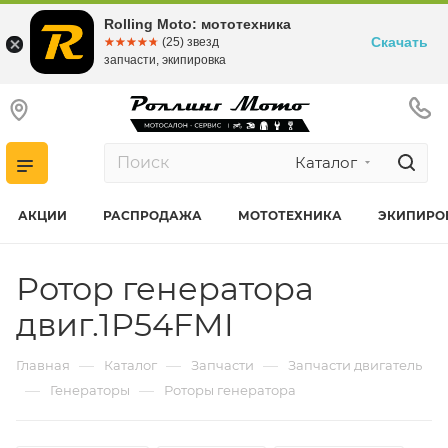
Rolling Moto: мототехника
Скачать
☆☆☆☆☆
★★★★★
(25) звезд
запчасти, экипировка
Каталог
АКЦИИ
РАСПРОДАЖА
МОТОТЕХНИКА
ЭКИПИРО
Ротор генератора
двиг.1P54FMI
—
—
—
Главная
Каталог
Запчасти
Запчасти двигатель
—
—
Генераторы
Роторы генератора