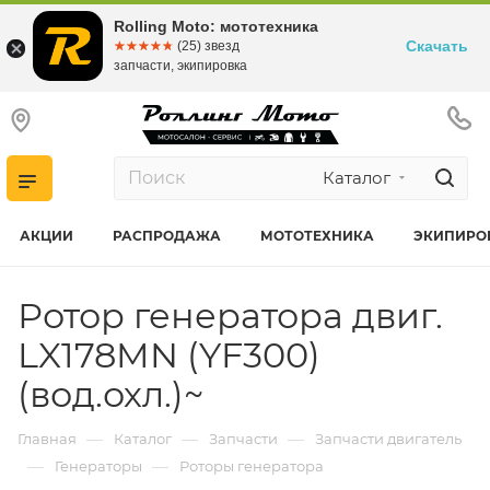
Rolling Moto: мототехника
Скачать
☆☆☆☆☆
★★★★★
(25) звезд
запчасти, экипировка
Каталог
АКЦИИ
РАСПРОДАЖА
МОТОТЕХНИКА
ЭКИПИРО
Ротор генератора двиг.
LX178MN (YF300)
(вод.охл.)~
—
—
—
Главная
Каталог
Запчасти
Запчасти двигатель
—
—
Генераторы
Роторы генератора