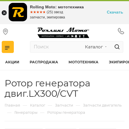
Rolling Moto: мототехника
Скачать
☆☆☆☆☆
★★★★★
(25) звезд
запчасти, экипировка
Каталог
АКЦИИ
РАСПРОДАЖА
МОТОТЕХНИКА
ЭКИПИРО
Ротор генератора
двиг.LX300/CVT
—
—
—
Главная
Каталог
Запчасти
Запчасти двигатель
—
—
Генераторы
Роторы генератора