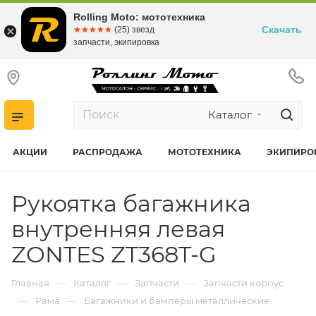
Rolling Moto: мототехника
Скачать
☆☆☆☆☆
★★★★★
(25) звезд
запчасти, экипировка
Каталог
АКЦИИ
РАСПРОДАЖА
МОТОТЕХНИКА
ЭКИПИРО
Рукоятка багажника
внутренняя левая
ZONTES ZT368T-G
—
—
—
Главная
Каталог
Запчасти
Запчасти корпус
—
—
Рама
Багажники и бамперы металлические