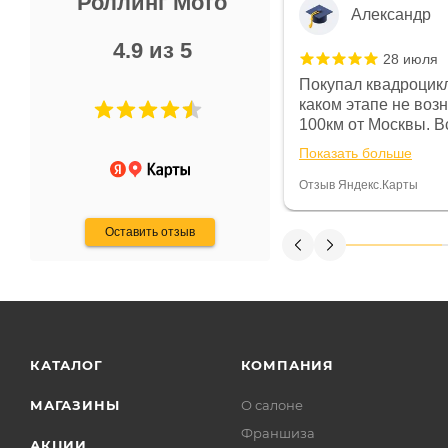
Роллинг Мото
Александр
4.9 из 5
28 июля
 в магазине чисто, цены везде
Покупал квадроцикл
огут. Не понравились условия
каком этапе не воз
предоплата и дают только на год)
100км от Москвы. Вс
ают что человек купит и
спидометре всегда 
Показать больше
некому.
постоянно были на 
Считаю, что это гов
Отзыв Яндекс.Карты
получения денег, ч
Оставить отзыв
КАТАЛОГ
КОМПАНИЯ
МАГАЗИНЫ
О салоне
Франшиза
АКЦИИ