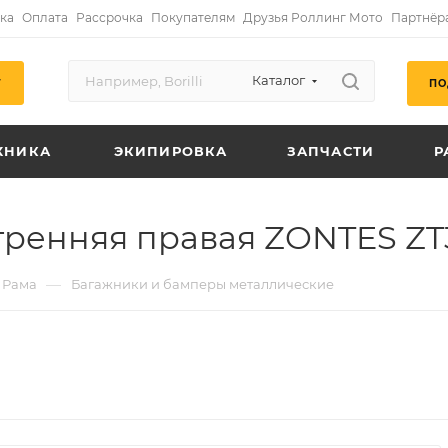
ка
Оплата
Рассрочка
Покупателям
Друзья Роллинг Мото
Партнёр
Каталог
ПО
Г
ХНИКА
ЭКИПИРОВКА
ЗАПЧАСТИ
Р
тренняя правая ZONTES ZT
—
Рама
Багажники и бамперы металлические