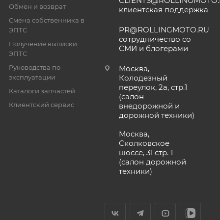
CLIENTS@ROLLINGMOTO
Обмен и возврат
клиентская поддержка
Смена собственника в
PR@ROLLINGMOTO.RU
ЭПТС
сотрудничество со
Получение выписки
СМИ и блогерами
ЭПТС
Руководства по
Москва,
эксплуатации
Колодезный
переулок, 2а, стр.1
Каталоги запчастей
(салон
Клиентский сервис
внедорожной и
дорожной техники)
Москва,
Сколковское
шоссе, 31 стр. 1
(салон дорожной
техники)