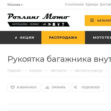
Москва
О компании
Бренды
Достав
КАТАЛО
АКЦИИ
РАСПРОДАЖА
МОТОТЕ
Рукоятка багажника вну
—
—
—
—
Главная
Каталог
Запчасти
Запчасти корпус
В ИЗБРАННОЕ
СРАВНИТЬ
ПОДЕЛИТЬСЯ