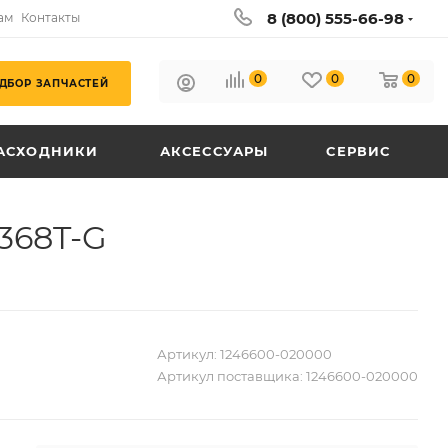
8 (800) 555-66-98
ам
Контакты
0
0
0
ДБОР ЗАПЧАСТЕЙ
АСХОДНИКИ
АКСЕССУАРЫ
СЕРВИС
368T-G
Артикул:
1246600-020000
Артикул поставщика:
1246600-020000