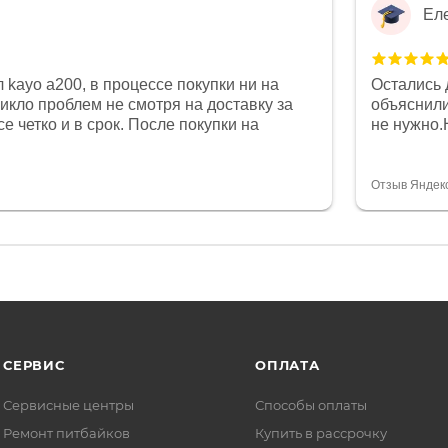
Ел
 kayo a200, в процессе покупки ни на
Остались 
никло проблем не смотря на доставку за
объяснили
е четко и в срок. После покупки на
не нужно.
был 0, при этом представители магазина
комфортна
связи и в итоге проблема была решена.
полностью
орит о небезразличии к клиенту после
огромное 
Отзыв Яндек
то на сегодняшний день редкость.
терпение
СЕРВИС
ОПЛАТА
Сервисные центры
Способы оплаты
Ремонт питбайков
Купить в рассрочку