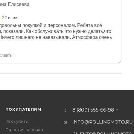
ена Елисеева
22 июля
довольны покупкой и персоналом. Ребята всё
, показали. Как обслуживать,что нужно делать,что
Ничего лишнего не навязывали. Атмосфера очень
я, помогли с доставкой. Сам аппарат так же
 устроил нас, нашли именно то, что хотел P. S
спасибо Дмитрию, за клиентоориентированность и
с.Карты
ПОКУПАТЕЛЯМ
8 (800) 555-66-98
Как купить
INFO@ROLLINGMOTO.RU
Гарантия на товар