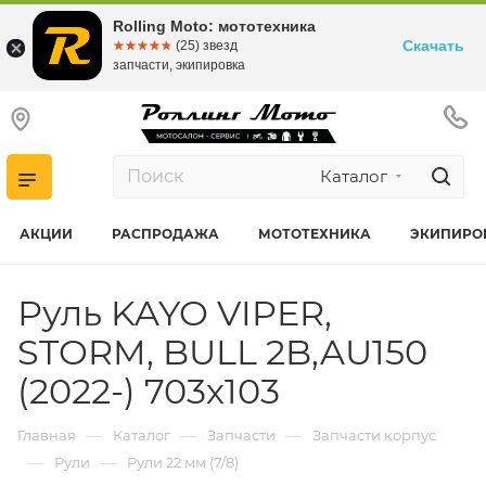
Rolling Moto: мототехника
Скачать
☆☆☆☆☆
★★★★★
(25) звезд
запчасти, экипировка
Каталог
АКЦИИ
РАСПРОДАЖА
МОТОТЕХНИКА
ЭКИПИРО
Руль KAYO VIPER,
STORM, BULL 2B,AU150
(2022-) 703х103
—
—
—
Главная
Каталог
Запчасти
Запчасти корпус
—
—
Рули
Рули 22 мм (7/8)