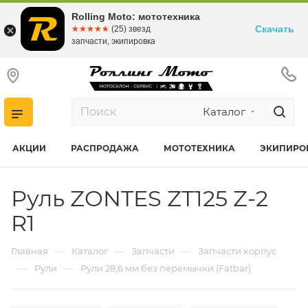
Rolling Moto: мототехника
Скачать
☆☆☆☆☆
★★★★★
(25) звезд
запчасти, экипировка
Каталог
АКЦИИ
РАСПРОДАЖА
МОТОТЕХНИКА
ЭКИПИРО
Руль ZONTES ZT125 Z-2
R1
—
—
—
Главная
Каталог
Запчасти
Запчасти корпус
—
—
Рули
Рули 28,6 мм без перемычки (Fatbar)