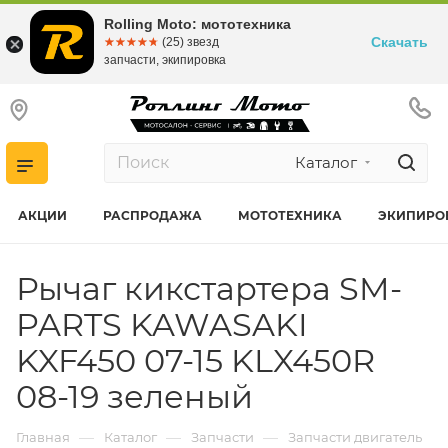
Rolling Moto: мототехника
Скачать
☆☆☆☆☆
★★★★★
(25) звезд
запчасти, экипировка
Каталог
АКЦИИ
РАСПРОДАЖА
МОТОТЕХНИКА
ЭКИПИРО
Рычаг кикстартера SM-
PARTS KAWASAKI
KXF450 07-15 KLX450R
08-19 зеленый
—
—
—
Главная
Каталог
Запчасти
Запчасти двигатель