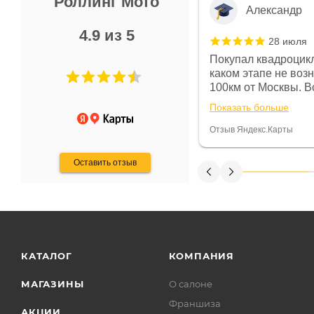
Роллинг Мото
Александр
4.9 из 5
28 июля
 в магазине чисто, цены везде
Покупал квадроцикл
огут. Не понравились условия
каком этапе не воз
предоплата и дают только на год)
100км от Москвы. Вс
ают что человек купит и
спидометре всегда 
Показать больше
некому.
постоянно были на 
Считаю, что это гов
Отзыв Яндекс.Карты
получения денег, ч
Оставить отзыв
КАТАЛОГ
КОМПАНИЯ
МАГАЗИНЫ
О салоне
Франшиза
АКЦИИ