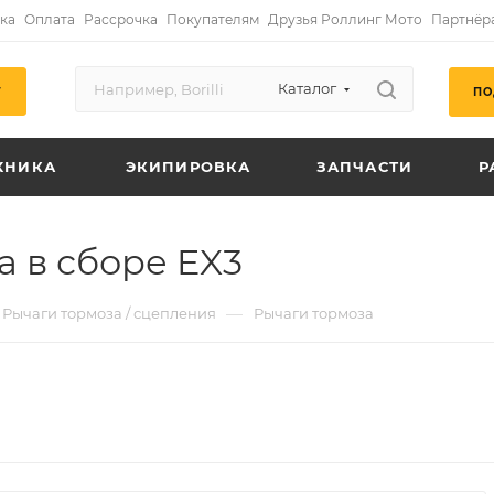
ка
Оплата
Рассрочка
Покупателям
Друзья Роллинг Мото
Партнёр
Каталог
ПО
Г
ХНИКА
ЭКИПИРОВКА
ЗАПЧАСТИ
Р
а в сборе EX3
—
Рычаги тормоза / сцепления
Рычаги тормоза