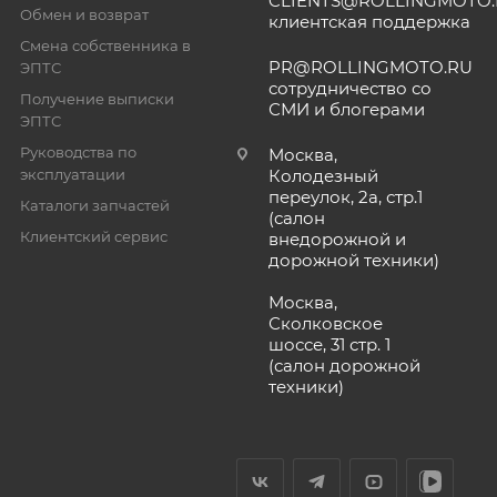
CLIENTS@ROLLINGMOTO
Обмен и возврат
клиентская поддержка
Смена собственника в
PR@ROLLINGMOTO.RU
ЭПТС
сотрудничество со
Получение выписки
СМИ и блогерами
ЭПТС
Руководства по
Москва,
эксплуатации
Колодезный
переулок, 2а, стр.1
Каталоги запчастей
(салон
Клиентский сервис
внедорожной и
дорожной техники)
Москва,
Сколковское
шоссе, 31 стр. 1
(салон дорожной
техники)