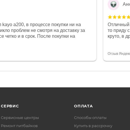
Ан
 kayo a200, в процессе покупки ни на
Отличный 
никло проблем не смотря на доставку за
то приду 
е четко и в срок. После покупки на
круто, в 
был 0, при этом представители магазина
все чеки 
связи и в итоге проблема была решена.
поставил
орит о небезразличии к клиенту после
спасибо о
Отзыв Яндек
то на сегодняшний день редкость.
объясняют
СЕРВИС
ОПЛАТА
Сервисные центры
Способы оплаты
Ремонт питбайков
Купить в рассрочку