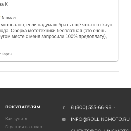
на К
5 июля
мотосалон, если надумаю брать ещё что-то от kayo,
сюда. Сборка мототехники бесплатная (это очень
другом месте с меня запросили 100% предоплату),
и документы выдали. Брала технику с ПТС, на учёт
а вообще без проблем. Менеджеру Юлии большое
тдельное, всегда на связи, очень детально всё
с.Карты
. 👍
ПОКУПАТЕЛЯМ
8 (800) 555-66-98
Как купить
INFO@ROLLINGMOTO.RU
Гарантия на товар