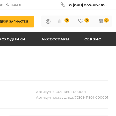
8 (800) 555-66-98
ам
Контакты
0
0
0
ДБОР ЗАПЧАСТЕЙ
АСХОДНИКИ
АКСЕССУАРЫ
СЕРВИС
Артикул:
72309-R801-000001
Артикул поставщика:
72309-R801-000001