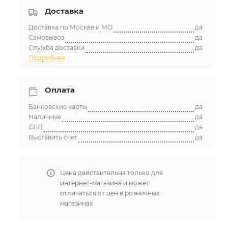
Доставка
Доставка по Москве и МО
да
Самовывоз
да
Служба доставки
да
Подробнее
Оплата
Банковские карты
да
Наличные
да
СБП
да
Выставить счет
да
Цена действительна только для
интернет-магазина и может
отличаться от цен в розничных
магазинах