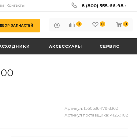
8 (800) 555-66-98
ам
Контакты
0
0
0
ДБОР ЗАПЧАСТЕЙ
АСХОДНИКИ
АКСЕССУАРЫ
СЕРВИС
500
Артикул:
1560536-179-3362
Артикул поставщика:
41250102