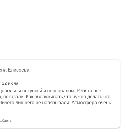
ена Елисеева
22 июля
довольны покупкой и персоналом. Ребята всё
, показали. Как обслуживать,что нужно делать,что
Ничего лишнего не навязывали. Атмосфера очень
я, помогли с доставкой. Сам аппарат так же
 устроил нас, нашли именно то, что хотел P. S
спасибо Дмитрию, за клиентоориентированность и
с.Карты