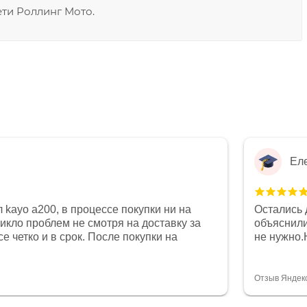
ети Роллинг Мото.
Ел
 kayo a200, в процессе покупки ни на
Остались 
никло проблем не смотря на доставку за
объяснили
е четко и в срок. После покупки на
не нужно.
был 0, при этом представители магазина
комфортна
связи и в итоге проблема была решена.
полностью
орит о небезразличии к клиенту после
огромное 
Отзыв Яндек
то на сегодняшний день редкость.
терпение