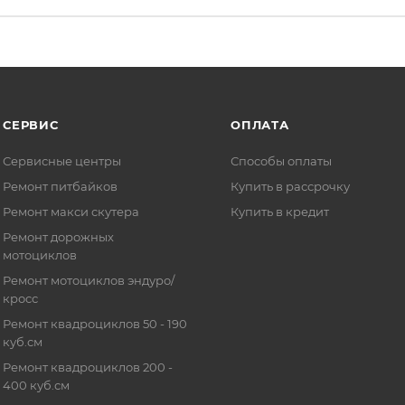
СЕРВИС
ОПЛАТА
Сервисные центры
Способы оплаты
Ремонт питбайков
Купить в рассрочку
Ремонт макси скутера
Купить в кредит
Ремонт дорожных
мотоциклов
Ремонт мотоциклов эндуро/
кросс
Ремонт квадроциклов 50 - 190
куб.см
Ремонт квадроциклов 200 -
400 куб.см