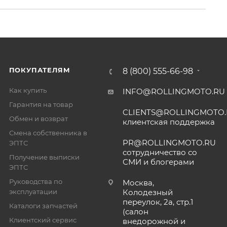
ПОКУПАТЕЛЯМ
8 (800) 555-66-98
Как купить
INFO@ROLLINGMOTO.RU
Гарантия на товар
CLIENTS@ROLLINGMOTO
Обмен и возврат
клиентская поддержка
Смена собственника в
PR@ROLLINGMOTO.RU
ЭПТС
сотрудничество со
Получение выписки
СМИ и блогерами
ЭПТС
Руководства по
Москва,
эксплуатации
Колодезный
переулок, 2а, стр.1
Каталоги запчастей
(салон
Клиентский сервис
внедорожной и