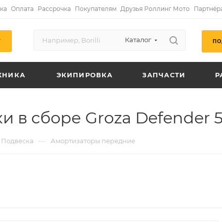
ка
Оплата
Рассрочка
Покупателям
Друзья Роллинг Мото
Партнёр
Каталог
ПО
Г
ХНИКА
ЭКИПИРОВКА
ЗАПЧАСТИ
Р
и в сборе Groza Defender 
—
Подвеска
Амортизаторы передние