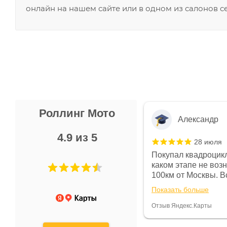
онлайн на нашем сайте или в одном из салонов с
Роллинг Мото
Александр
4.9 из 5
28 июля
 в магазине чисто, цены везде
Покупал квадроцикл
огут. Не понравились условия
каком этапе не воз
предоплата и дают только на год)
100км от Москвы. Вс
ают что человек купит и
спидометре всегда 
Показать больше
некому.
постоянно были на 
Считаю, что это гов
Отзыв Яндекс.Карты
получения денег, ч