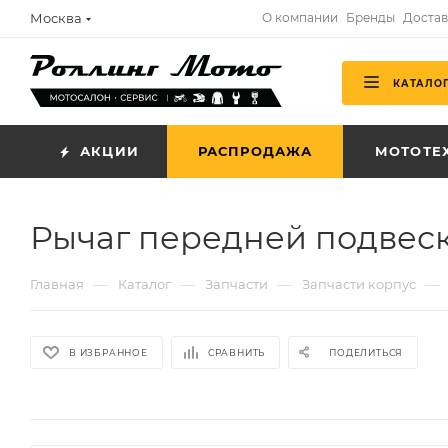
Москва
О компании
Бренды
Достав
КАТАЛО
АКЦИИ
РАСПРОДАЖА
МОТОТЕ
Рычаг передней подвеск
—
—
—
—
Главная
Каталог
Запчасти
Запчасти корпус
В ИЗБРАННОЕ
СРАВНИТЬ
ПОДЕЛИТЬСЯ