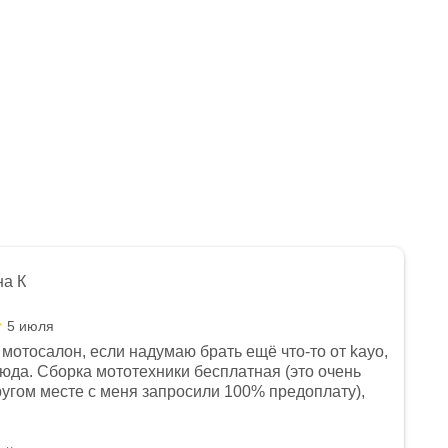
на К
5 июля
мотосалон, если надумаю брать ещё что-то от kayo,
сюда. Сборка мототехники бесплатная (это очень
другом месте с меня запросили 100% предоплату),
и документы выдали. Брала технику с ПТС, на учёт
а вообще без проблем. Менеджеру Юлии большое