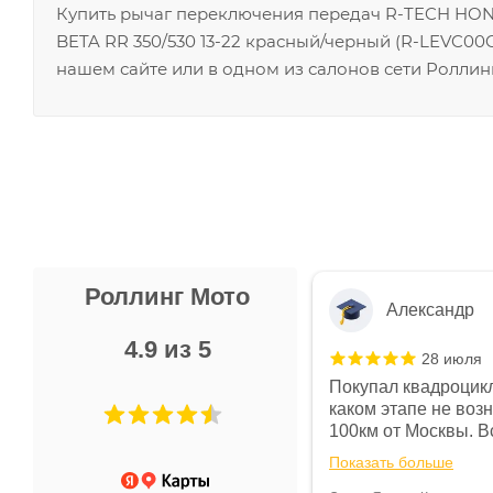
Купить рычаг переключения передач R-TECH HOND
BETA RR 350/530 13-22 красный/черный (R-LEVC0
нашем сайте или в одном из салонов сети Роллин
Роллинг Мото
Александр
4.9 из 5
28 июля
 в магазине чисто, цены везде
Покупал квадроцикл
огут. Не понравились условия
каком этапе не воз
предоплата и дают только на год)
100км от Москвы. Вс
ают что человек купит и
спидометре всегда 
Показать больше
некому.
постоянно были на 