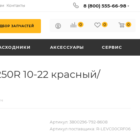
8 (800) 555-66-98
ам
Контакты
0
0
0
ДБОР ЗАПЧАСТЕЙ
АСХОДНИКИ
АКСЕССУАРЫ
СЕРВИС
0R 10-22 красный/
ач
Артикул:
3800296-792-8608
Артикул поставщика:
R-LEVC00CRF06