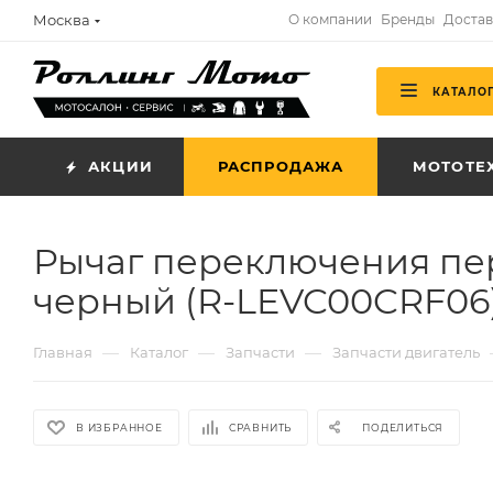
Москва
О компании
Бренды
Достав
КАТАЛО
АКЦИИ
РАСПРОДАЖА
МОТОТЕ
Рычаг переключения пе
черный (R-LEVC00CRF06
—
—
—
Главная
Каталог
Запчасти
Запчасти двигатель
В ИЗБРАННОЕ
СРАВНИТЬ
ПОДЕЛИТЬСЯ