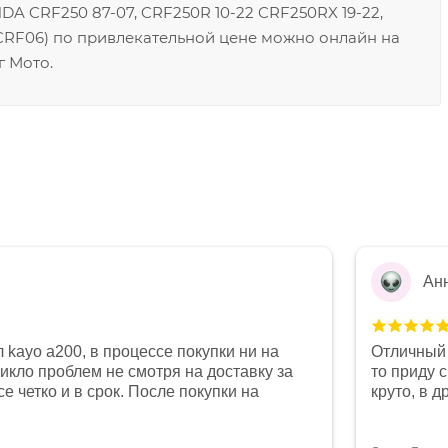
A CRF250 87-07, CRF250R 10-22 CRF250RX 19-22,
0CRF06) по привлекательной цене можно онлайн на
г Мото.
Ан
 kayo a200, в процессе покупки ни на
Отличный 
никло проблем не смотря на доставку за
то приду 
е четко и в срок. После покупки на
круто, в 
был 0, при этом представители магазина
все чеки 
связи и в итоге проблема была решена.
поставил