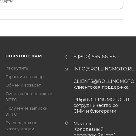
тдельное, всегда на связи, очень детально всё
с.Карты
. 👍
ПОКУПАТЕЛЯМ
8 (800) 555-66-98
Как купить
INFO@ROLLINGMOTO.RU
Гарантия на товар
CLIENTS@ROLLINGMOTO
Обмен и возврат
клиентская поддержка
Смена собственника в
PR@ROLLINGMOTO.RU
ЭПТС
сотрудничество со
Получение выписки
СМИ и блогерами
ЭПТС
Руководства по
Москва,
эксплуатации
Колодезный
переулок, 2а, стр.1