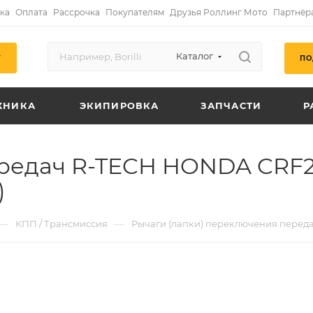
ка
Оплата
Рассрочка
Покупателям
Друзья Роллинг Мото
Партнёр
Каталог
ПО
Г
ХНИКА
ЭКИПИРОВКА
ЗАПЧАСТИ
Р
редач R-TECH HONDA CRF25
)
—
—
КПП / Трансмиссия
Рычаги (лапки) переключения перед