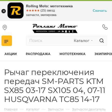
Rolling Moto: мототехника
Скачать
☆☆☆☆☆
★★★★★
(25) звезд
запчасти, экипировка
Каталог
АКЦИИ
РАСПРОДАЖА
МОТОТЕХНИКА
ЭКИПИРО
Рычаг переключения
передач SM-PARTS KTM
SX85 03-17 SX105 04, 07-11
HUSQVARNA TC85 14-17
—
—
—
Главная
Каталог
Запчасти
Запчасти двигатель