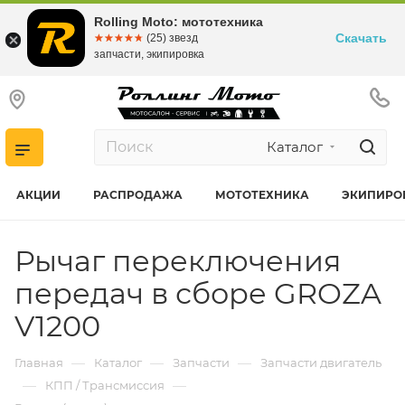
Rolling Moto: мототехника
Скачать
☆☆☆☆☆
★★★★★
(25) звезд
запчасти, экипировка
Каталог
АКЦИИ
РАСПРОДАЖА
МОТОТЕХНИКА
ЭКИПИРО
Рычаг переключения
передач в сборе GROZA
V1200
—
—
—
Главная
Каталог
Запчасти
Запчасти двигатель
—
—
КПП / Трансмиссия