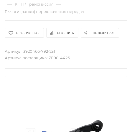
—
—
КПП / Трансмиссия
Рычаги (лапки) переключения передач
В ИЗБРАННОЕ
СРАВНИТЬ
ПОДЕЛИТЬСЯ
Артикул:
3920466-792-2311
Артикул поставщика:
ZE90-4426