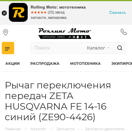
Rolling Moto: мототехника
Скачать
☆☆☆☆☆
★★★★★
(25) звезд
запчасти, экипировка
Каталог
АКЦИИ
РАСПРОДАЖА
МОТОТЕХНИКА
ЭКИПИРО
Рычаг переключения
передач ZETA
HUSQVARNA FE 14-16
синий (ZE90-4426)
—
—
—
Главная
Каталог
Запчасти
Запчасти двигатель