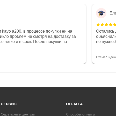
Ел
 kayo a200, в процессе покупки ни на
Остались 
никло проблем не смотря на доставку за
объяснили
е четко и в срок. После покупки на
не нужно.
был 0, при этом представители магазина
комфортна
связи и в итоге проблема была решена.
полностью
орит о небезразличии к клиенту после
огромное 
Отзыв Яндек
то на сегодняшний день редкость.
терпение
СЕРВИС
ОПЛАТА
Сервисные центры
Способы оплаты