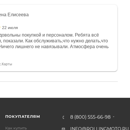
ена Елисеева
22 июля
довольны покупкой и персоналом. Ребята всё
, показали. Как обслуживать,что нужно делать,что
Ничего лишнего не навязывали. Атмосфера очень
я, помогли с доставкой. Сам аппарат так же
 устроил нас, нашли именно то, что хотел P. S
спасибо Дмитрию, за клиентоориентированность и
с.Карты
ПОКУПАТЕЛЯМ
8 (800) 555-66-98
Как купить
INFO@ROLLINGMOTO.RU