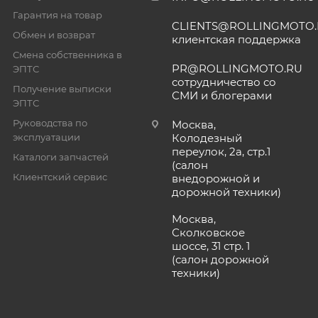
Гарантия на товар
CLIENTS@ROLLINGMOTO
Обмен и возврат
клиентская поддержка
Смена собственника в
PR@ROLLINGMOTO.RU
ЭПТС
сотрудничество со
Получение выписки
СМИ и блогерами
ЭПТС
Руководства по
Москва,
эксплуатации
Колодезный
переулок, 2а, стр.1
Каталоги запчастей
(салон
Клиентский сервис
внедорожной и
дорожной техники)
Москва,
Сколковское
шоссе, 31 стр. 1
(салон дорожной
техники)