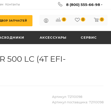
8 (800) 555-66-98
ам
Контакты
0
0
0
ДБОР ЗАПЧАСТЕЙ
АСХОДНИКИ
АКСЕССУАРЫ
СЕРВИС
500 LC (4T EFI-
Артикул:
72110098
Артикул поставщика:
72110098