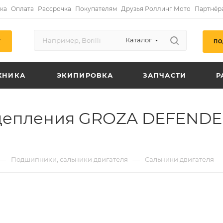
ка
Оплата
Рассрочка
Покупателям
Друзья Роллинг Мото
Партнёр
Каталог
ПО
Г
ХНИКА
ЭКИПИРОВКА
ЗАПЧАСТИ
Р
сцепления GROZA DEFENDER 
—
—
Подшипники, сальники двигателя
Сальники двигателя