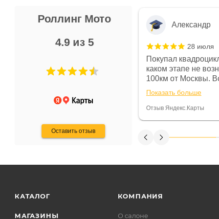
Роллинг Мото
Александр
4.9 из 5
28 июля
 в магазине чисто, цены везде
Покупал квадроцикл
огут. Не понравились условия
каком этапе не воз
предоплата и дают только на год)
100км от Москвы. Вс
ают что человек купит и
спидометре всегда 
Показать больше
некому.
постоянно были на 
Считаю, что это гов
Отзыв Яндекс.Карты
получения денег, ч
Оставить отзыв
КАТАЛОГ
КОМПАНИЯ
МАГАЗИНЫ
О салоне