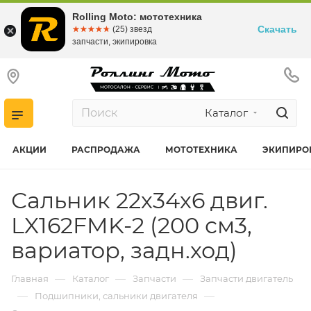
Rolling Moto: мототехника
Скачать
☆☆☆☆☆
★★★★★
(25) звезд
запчасти, экипировка
Каталог
АКЦИИ
РАСПРОДАЖА
МОТОТЕХНИКА
ЭКИПИРО
Сальник 22х34х6 двиг.
LX162FMK-2 (200 см3,
вариатор, задн.ход)
—
—
—
Главная
Каталог
Запчасти
Запчасти двигатель
—
—
Подшипники, сальники двигателя