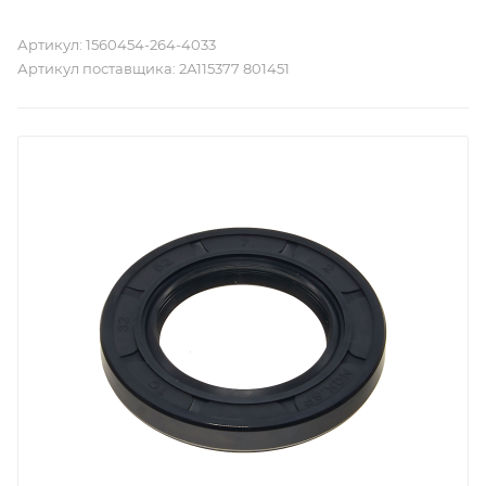
Артикул:
1560454-264-4033
Артикул поставщика:
2А115377 801451