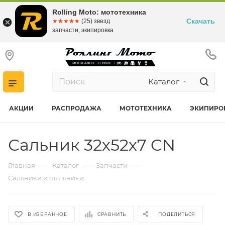
Rolling Moto: мототехника
Скачать
☆☆☆☆☆
★★★★★
(25) звезд
запчасти, экипировка
Каталог
АКЦИИ
РАСПРОДАЖА
МОТОТЕХНИКА
ЭКИПИРО
Сальник 32х52х7 CN
—
—
—
Главная
Каталог
Запчасти
Сальники и пыльники
В ИЗБРАННОЕ
СРАВНИТЬ
ПОДЕЛИТЬСЯ