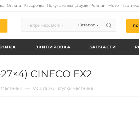
ка
Оплата
Рассрочка
Покупателям
Друзья Роллинг Мото
Партнёр
Каталог
ПО
Г
ХНИКА
ЭКИПИРОВКА
ЗАПЧАСТИ
Р
φ27×4) CINECO EX2
—
Маятники
Оси, гайки, втулки маятника