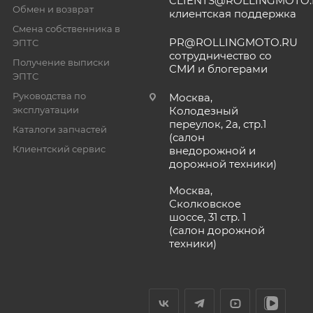
CLIENTS@ROLLINGMOTO
Обмен и возврат
клиентская поддержка
Смена собственника в
PR@ROLLINGMOTO.RU
ЭПТС
сотрудничество со
Получение выписки
СМИ и блогерами
ЭПТС
Руководства по
Москва,
эксплуатации
Колодезный
переулок, 2а, стр.1
Каталоги запчастей
(салон
Клиентский сервис
внедорожной и
дорожной техники)
Москва,
Сколковское
шоссе, 31 стр. 1
(салон дорожной
техники)