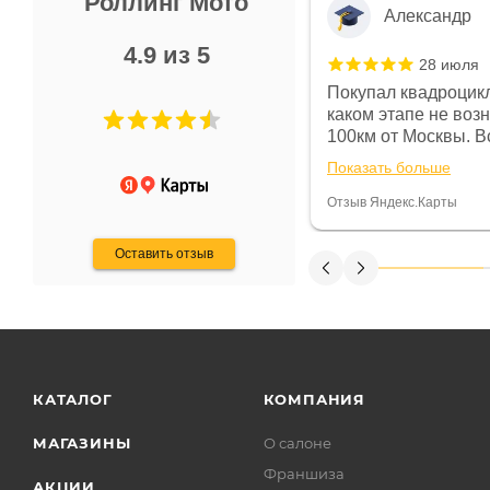
Роллинг Мото
Александр
4.9 из 5
28 июля
 в магазине чисто, цены везде
Покупал квадроцикл
огут. Не понравились условия
каком этапе не воз
предоплата и дают только на год)
100км от Москвы. Вс
ают что человек купит и
спидометре всегда 
Показать больше
некому.
постоянно были на 
Считаю, что это гов
Отзыв Яндекс.Карты
получения денег, ч
Оставить отзыв
КАТАЛОГ
КОМПАНИЯ
МАГАЗИНЫ
О салоне
Франшиза
АКЦИИ