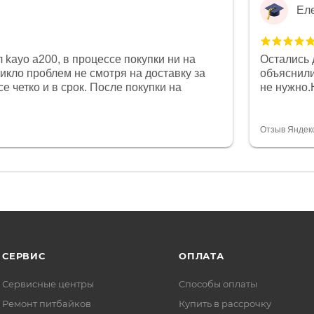
Ел
 kayo a200, в процессе покупки ни на
Остались 
никло проблем не смотря на доставку за
объяснили
е четко и в срок. После покупки на
не нужно.
был 0, при этом представители магазина
комфортна
связи и в итоге проблема была решена.
полностью
орит о небезразличии к клиенту после
огромное 
Отзыв Яндек
то на сегодняшний день редкость.
терпение
СЕРВИС
ОПЛАТА
Сервисные центры
Способы оплаты
Ремонт питбайков
Купить в рассрочку