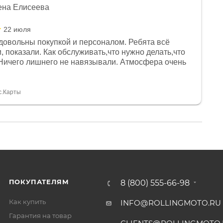
ена Елисеева
22 июля
довольны покупкой и персоналом. Ребята всё
, показали. Как обслуживать,что нужно делать,что
Ничего лишнего не навязывали. Атмосфера очень
я, помогли с доставкой. Сам аппарат так же
 устроил нас, нашли именно то, что хотел P. S
спасибо Дмитрию, за клиентоориентированность и
с.Карты
ПОКУПАТЕЛЯМ
8 (800) 555-66-98
Как купить
INFO@ROLLINGMOTO.RU
Гарантия на товар