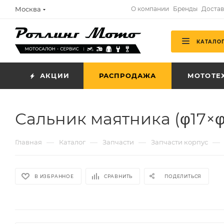
Москва
О компании
Бренды
Достав
КАТАЛО
АКЦИИ
РАСПРОДАЖА
МОТОТЕ
Сальник маятника (φ17×
—
—
—
—
Главная
Каталог
Запчасти
Запчасти корпус
В ИЗБРАННОЕ
СРАВНИТЬ
ПОДЕЛИТЬСЯ