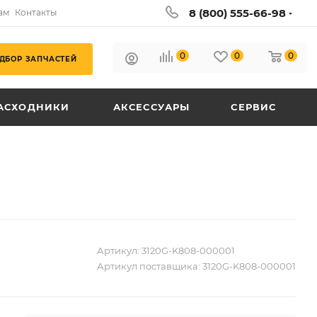
8 (800) 555-66-98
ам
Контакты
0
0
0
ДБОР ЗАПЧАСТЕЙ
АСХОДНИКИ
АКСЕССУАРЫ
СЕРВИС
Артикул:
3120G-K808-000001
Артикул поставщика:
3120G-K808-000001