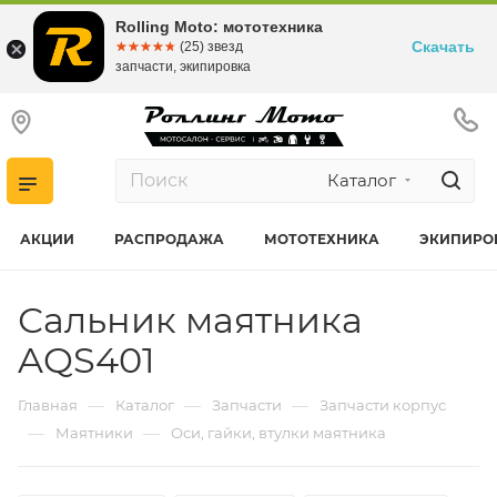
Rolling Moto: мототехника
Скачать
☆☆☆☆☆
★★★★★
(25) звезд
запчасти, экипировка
Каталог
АКЦИИ
РАСПРОДАЖА
МОТОТЕХНИКА
ЭКИПИРО
Сальник маятника
AQS401
—
—
—
Главная
Каталог
Запчасти
Запчасти корпус
—
—
Маятники
Оси, гайки, втулки маятника