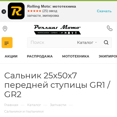
Rolling Moto: мототехника
Скачать
☆☆☆☆☆
★★★★★
(25) звезд
запчасти, экипировка
Каталог
АКЦИИ
РАСПРОДАЖА
МОТОТЕХНИКА
ЭКИПИРО
Сальник 25x50x7
передней ступицы GR1 /
GR2
—
—
—
Главная
Каталог
Запчасти
Сальники и пыльники