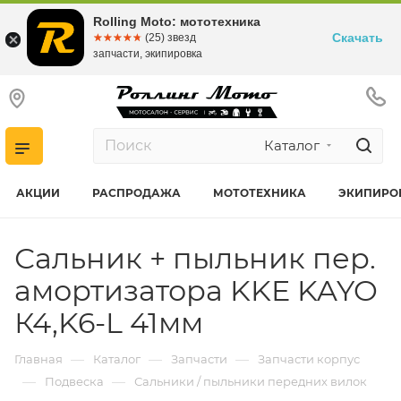
Rolling Moto: мототехника
Скачать
☆☆☆☆☆
★★★★★
(25) звезд
запчасти, экипировка
Каталог
АКЦИИ
РАСПРОДАЖА
МОТОТЕХНИКА
ЭКИПИРО
Сальник + пыльник пер.
амортизатора KKE KAYO
К4,K6-L 41мм
—
—
—
Главная
Каталог
Запчасти
Запчасти корпус
—
—
Подвеска
Сальники / пыльники передних вилок