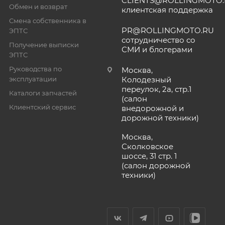
CLIENTS@ROLLINGMOTO
Обмен и возврат
клиентская поддержка
Смена собственника в
PR@ROLLINGMOTO.RU
ЭПТС
сотрудничество со
Получение выписки
СМИ и блогерами
ЭПТС
Руководства по
Москва,
эксплуатации
Колодезный
переулок, 2а, стр.1
Каталоги запчастей
(салон
Клиентский сервис
внедорожной и
дорожной техники)
Москва,
Сколковское
шоссе, 31 стр. 1
(салон дорожной
техники)