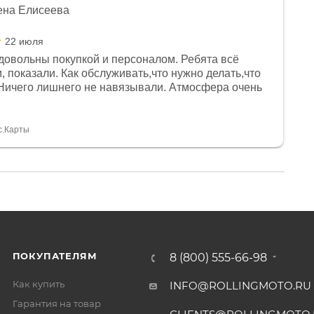
ена Елисеева
22 июля
довольны покупкой и персоналом. Ребята всё
, показали. Как обслуживать,что нужно делать,что
Ничего лишнего не навязывали. Атмосфера очень
я, помогли с доставкой. Сам аппарат так же
 устроил нас, нашли именно то, что хотел P. S
спасибо Дмитрию, за клиентоориентированность и
с.Карты
ПОКУПАТЕЛЯМ
8 (800) 555-66-98
Как купить
INFO@ROLLINGMOTO.RU
Гарантия на товар