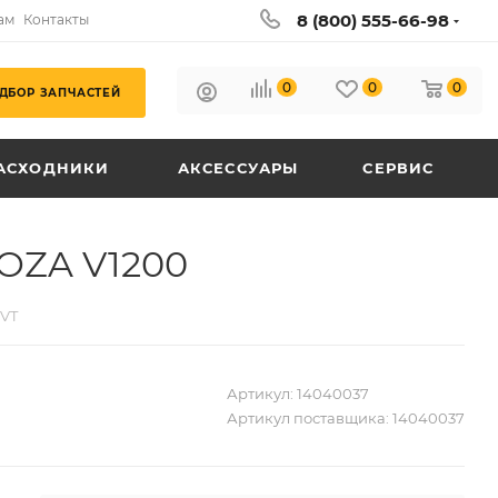
8 (800) 555-66-98
ам
Контакты
0
0
0
ДБОР ЗАПЧАСТЕЙ
АСХОДНИКИ
АКСЕССУАРЫ
СЕРВИС
OZA V1200
VT
Артикул:
14040037
Артикул поставщика:
14040037