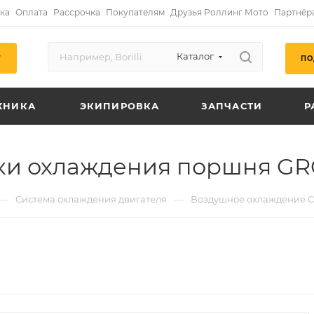
ка
Оплата
Рассрочка
Покупателям
Друзья Роллинг Мото
Партнёр
Каталог
ПО
Г
ХНИКА
ЭКИПИРОВКА
ЗАПЧАСТИ
Р
ки охлаждения поршня GR
—
—
Система охлаждения двигателя
Воздушное охлаждение C