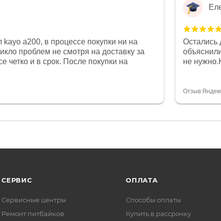
Ел
 kayo a200, в процессе покупки ни на
Остались 
никло проблем не смотря на доставку за
объяснили
е четко и в срок. После покупки на
не нужно.
был 0, при этом представители магазина
комфортна
связи и в итоге проблема была решена.
полностью
орит о небезразличии к клиенту после
огромное 
Отзыв Яндек
то на сегодняшний день редкость.
терпение
СЕРВИС
ОПЛАТА
Сервисные центры
Способы оплаты
Ремонт питбайков
Купить в рассрочку