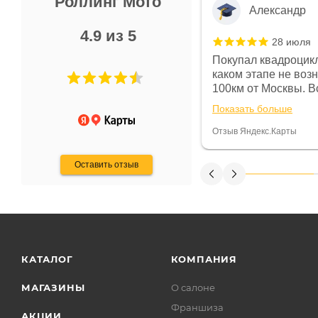
Роллинг Мото
Александр
4.9 из 5
28 июля
 в магазине чисто, цены везде
Покупал квадроцикл
огут. Не понравились условия
каком этапе не воз
предоплата и дают только на год)
100км от Москвы. Вс
ают что человек купит и
спидометре всегда 
Показать больше
некому.
постоянно были на 
Считаю, что это гов
Отзыв Яндекс.Карты
получения денег, ч
Оставить отзыв
КАТАЛОГ
КОМПАНИЯ
МАГАЗИНЫ
О салоне
Франшиза
АКЦИИ