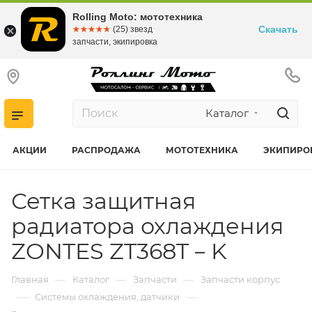
Rolling Moto: мототехника
Скачать
☆☆☆☆☆
★★★★★
(25) звезд
запчасти, экипировка
Каталог
АКЦИИ
РАСПРОДАЖА
МОТОТЕХНИКА
ЭКИПИРО
Сетка защитная
радиатора охлаждения
ZONTES ZT368T－K
—
—
—
Главная
Каталог
Запчасти
Запчасти корпус
—
—
Системы охлаждения, датчики