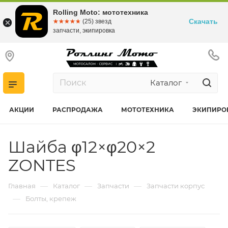
Rolling Moto: мототехника
Скачать
☆☆☆☆☆
★★★★★
(25) звезд
запчасти, экипировка
Каталог
АКЦИИ
РАСПРОДАЖА
МОТОТЕХНИКА
ЭКИПИРО
Шайба φ12×φ20×2
ZONTES
—
—
—
Главная
Каталог
Запчасти
Запчасти корпус
—
Болты, крепеж