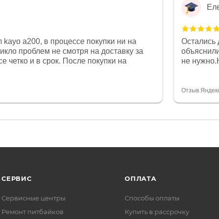
Ел
 kayo a200, в процессе покупки ни на
Остались 
никло проблем не смотря на доставку за
объяснили
е четко и в срок. После покупки на
не нужно.
был 0, при этом представители магазина
комфортна
связи и в итоге проблема была решена.
полностью
орит о небезразличии к клиенту после
огромное 
Отзыв Яндек
то на сегодняшний день редкость.
терпение
СЕРВИС
ОПЛАТА
Сервисные центры
Способы оплаты
Ремонт питбайков
Купить в рассрочку