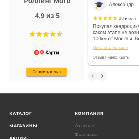
Роллинг Мото
Александр
4.9 из 5
28 июля
 в магазине чисто, цены везде
Покупал квадроцикл
огут. Не понравились условия
каком этапе не воз
предоплата и дают только на год)
100км от Москвы. Вс
ают что человек купит и
спидометре всегда 
Показать больше
некому.
постоянно были на 
Считаю, что это гов
Отзыв Яндекс.Карты
получения денег, ч
Оставить отзыв
КАТАЛОГ
КОМПАНИЯ
МАГАЗИНЫ
О салоне
Франшиза
АКЦИИ