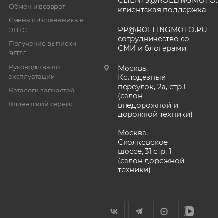
CLIENTS@ROLLINGMOTO
Обмен и возврат
клиентская поддержка
Смена собственника в
PR@ROLLINGMOTO.RU
ЭПТС
сотрудничество со
Получение выписки
СМИ и блогерами
ЭПТС
Руководства по
Москва,
эксплуатации
Колодезный
переулок, 2а, стр.1
Каталоги запчастей
(салон
Клиентский сервис
внедорожной и
дорожной техники)
Москва,
Сколковское
шоссе, 31 стр. 1
(салон дорожной
техники)