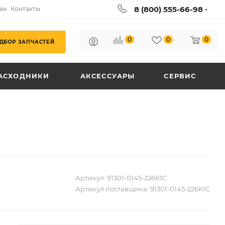
8 (800) 555-66-98
ам
Контакты
0
0
0
ДБОР ЗАПЧАСТЕЙ
АСХОДНИКИ
АКСЕССУАРЫ
СЕРВИС
Артикул:
91301-0145-226K1C
Артикул поставщика:
91301-0145-226K1C