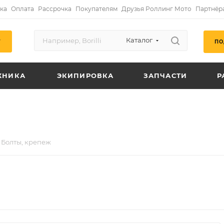
ка
Оплата
Рассрочка
Покупателям
Друзья Роллинг Мото
Партнёр
Каталог
ПО
Г
ХНИКА
ЭКИПИРОВКА
ЗАПЧАСТИ
Р
Болты, крепеж