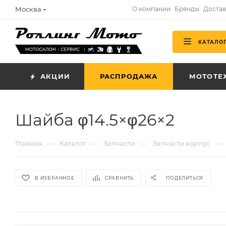
Москва
О компании
Бренды
Достав
КАТАЛО
АКЦИИ
РАСПРОДАЖА
МОТОТЕ
Шайба φ14.5×φ26×2
—
—
—
—
Главная
Каталог
Запчасти
Запчасти корпус
В ИЗБРАННОЕ
СРАВНИТЬ
ПОДЕЛИТЬСЯ