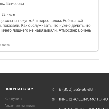
ена Елисеева
22 июля
довольны покупкой и персоналом. Ребята всё
, показали. Как обслуживать,что нужно делать,что
Ничего лишнего не навязывали. Атмосфера очень
я, помогли с доставкой. Сам аппарат так же
 устроил нас, нашли именно то, что хотел P. S
спасибо Дмитрию, за клиентоориентированность и
с.Карты
ПОКУПАТЕЛЯМ
8 (800) 555-66-98
Как купить
INFO@ROLLINGMOTO.RU
Гарантия на товар