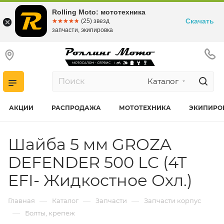
Rolling Moto: мототехника
Скачать
☆☆☆☆☆
★★★★★
(25) звезд
запчасти, экипировка
Каталог
АКЦИИ
РАСПРОДАЖА
МОТОТЕХНИКА
ЭКИПИРО
Шайба 5 мм GROZA
DEFENDER 500 LC (4T
EFI- Жидкостное Охл.)
—
—
—
Главная
Каталог
Запчасти
Запчасти корпус
—
Болты, крепеж