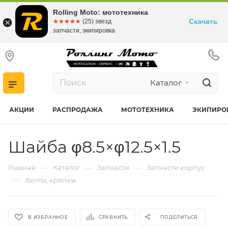
Rolling Moto: мототехника
Скачать
☆☆☆☆☆
★★★★★
(25) звезд
запчасти, экипировка
Каталог
АКЦИИ
РАСПРОДАЖА
МОТОТЕХНИКА
ЭКИПИРО
Шайба φ8.5×φ12.5×1.5
—
—
—
Главная
Каталог
Запчасти
Запчасти корпус
—
Болты, крепеж
В ИЗБРАННОЕ
СРАВНИТЬ
ПОДЕЛИТЬСЯ