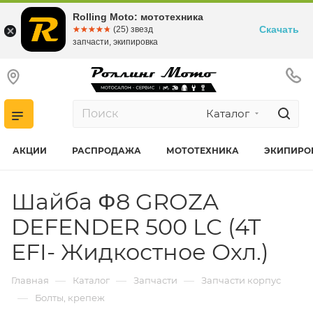
Rolling Moto: мототехника
Скачать
☆☆☆☆☆
★★★★★
(25) звезд
запчасти, экипировка
Каталог
АКЦИИ
РАСПРОДАЖА
МОТОТЕХНИКА
ЭКИПИРО
Шайба Φ8 GROZA
DEFENDER 500 LC (4T
EFI- Жидкостное Охл.)
—
—
—
Главная
Каталог
Запчасти
Запчасти корпус
—
Болты, крепеж